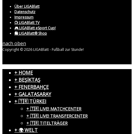
Über LIGABlatt
Datenschutz
Impressum
📺 LIGABlatt TV
🎮 LIGABlatt eSport Cup!
🛍️ LIGABlatt® Shop
nach oben
Copyright © 2026 LIGABlatt - Fußball zur Stunde!
+ HOME
+ BEŞİKTAŞ
+ FENERBAHÇE
+ GALATASARAY
+ 🇹🇷 TÜRKEI
+ 🇹🇷 LIVE! MATCHCENTER
+ 🇹🇷 LIVE! TRANSFERCENTER
+ 🇹🇷 TITELTRÄGER
+ 🌍 WELT