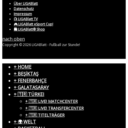
Über LIGABlatt
Datenschutz
Impressum
📺 LIGABlatt TV
🎮 LIGABlatt eSport Cup!
🛍️ LIGABlatt® Shop
nach oben
Copyright © 2026 LIGABlatt - Fußball zur Stunde!
+ HOME
+ BEŞİKTAŞ
+ FENERBAHÇE
+ GALATASARAY
+ 🇹🇷 TÜRKEI
+ 🇹🇷 LIVE! MATCHCENTER
+ 🇹🇷 LIVE! TRANSFERCENTER
+ 🇹🇷 TITELTRÄGER
+ 🌍 WELT