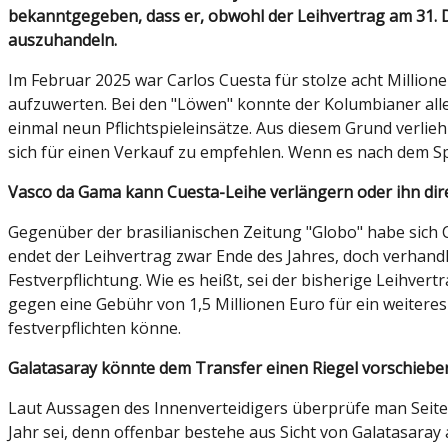
bekanntgegeben, dass er, obwohl der Leihvertrag am 31. D
auszuhandeln.
Im Februar 2025 war Carlos Cuesta für stolze acht Millio
aufzuwerten. Bei den "Löwen" konnte der Kolumbianer al
einmal neun Pflichtspieleinsätze. Aus diesem Grund verlie
sich für einen Verkauf zu empfehlen. Wenn es nach dem Spie
Vasco da Gama kann Cuesta-Leihe verlängern oder ihn di
Gegenüber der brasilianischen Zeitung "Globo" habe sich 
endet der Leihvertrag zwar Ende des Jahres, doch verhandl
Festverpflichtung. Wie es heißt, sei der bisherige Leihver
gegen eine Gebühr von 1,5 Millionen Euro für ein weitere
festverpflichten könne.
Galatasaray könnte dem Transfer einen Riegel vorschieb
Laut Aussagen des Innenverteidigers überprüfe man Seit
Jahr sei, denn offenbar bestehe aus Sicht von Galatasaray 