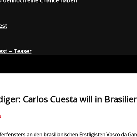
d dennoch eine Chance haben
est
st – Teaser
ger: Carlos Cuesta will in Brasilie
s