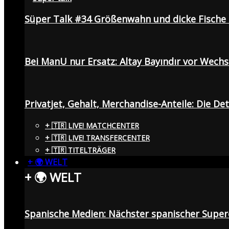
Süper Talk #34 Größenwahn und dicke Fisch
Bei ManU nur Ersatz: Altay Bayındır vor Wech
Privatjet, Gehalt, Merchandise-Anteile: Die De
+ 🇹🇷 LIVE! MATCHCENTER
+ 🇹🇷 LIVE! TRANSFERCENTER
+ 🇹🇷 TITELTRÄGER
+ 🌍 WELT
+ 🌍 WELT
Spanische Medien: Nächster spanischer Superc