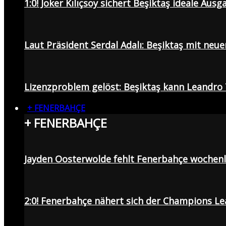
1:0! Joker Kılıçsoy sichert Beşiktaş ideale Aus
Laut Präsident Serdal Adalı: Beşiktaş mit neu
Lizenzproblem gelöst: Beşiktaş kann Leandro 
+ FENERBAHÇE
+ FENERBAHÇE
Jayden Oosterwolde fehlt Fenerbahçe wochen
2:0! Fenerbahçe nähert sich der Champions Lea