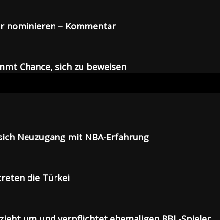
der nominieren – Kommentar
mmt Chance, sich zu beweisen
t sich Neuzugang mit NBA-Erfahrung
treten die Türkei
 zieht um und verpflichtet ehemaligen BBL-Spieler