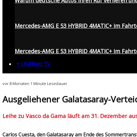
Warum deutsche Autos ihren Ruf verlieren un
Mercedes-AMG E 53 HYBRID 4MATIC+ im Fahrt
Mercedes-AMG E 53 HYBRID 4MATIC+ im Fahrte
+ LIGABlatt TV
vor 8 Monaten
1 Minute Lesedauer
Ausgeliehener Galatasaray-Verteidi
Leihe zu Vasco da Gama läuft am 31. Dezember au
Carlos Cuesta, den Galatasaray am Ende des Sommertransferfensters an den brasilianischen Erstligisten Vasco da Gama ausgeliehen hat, hat nun