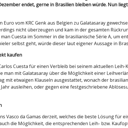
ezember endet, gerne in Brasilien bleiben würde. Nun liegt
nen Euro vom KRC Genk aus Belgien zu Galatasaray gewechsel
lerdings nicht überzeugen und kam in der gesamten Rückr
h man Cuesta im Sommer in die brasilianische Série A, um e
ler selbst geht, würde dieser laut eigener Aussage in Brasi
rekt kaufen
Carlos Cuesta für einen Verbleib bei seinem aktuellen Lei
e man mit Galatasaray über die Möglichkeit einer Leihverlä
trag mit etwaigen Klauseln ausgestattet, wonach der brasilia
s Jahr ausleihen, oder gegen eine festgeschriebene Ablöse
en
ens Vasco da Gamas derzeit, welches die beste Lösung fü
auch die Möglichkeit, die entsprechenden Leih- bzw. Kaufopt