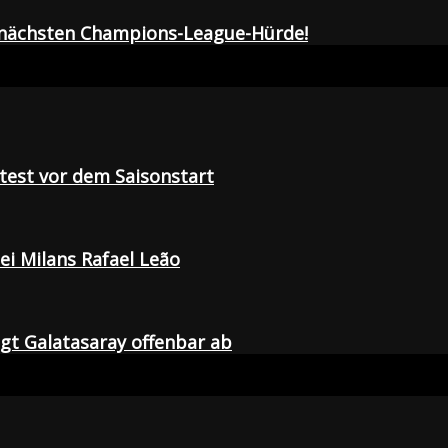
r nächsten Champions-League-Hürde!
tetest vor dem Saisonstart
i Milans Rafael Leão
agt Galatasaray offenbar ab