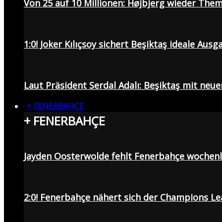
Von 25 auf 10 Millionen: Højbjerg wieder Them
1:0! Joker Kılıçsoy sichert Beşiktaş ideale Aus
Laut Präsident Serdal Adalı: Beşiktaş mit neu
+ FENERBAHÇE
+ FENERBAHÇE
Jayden Oosterwolde fehlt Fenerbahçe wochen
2:0! Fenerbahçe nähert sich der Champions Lea