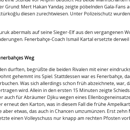
 Der Grund: Mert Hakan Yandaş zeigte pöbelnden Gala-Fans 
ürkoğlu diesen zurechtwiesen. Unter Polizeischutz wurden 
Buruk abermals auf seine Sieger-Elf aus den vergangenen W
erungen. Fenerbahçe-Coach Ismail Kartal ersetzte derweil
 Fenerbahçes Weg
den durften, begrüßte die beiden Rivalen mit einer eindruc
ohnt gehemmt ins Spiel. Stattdessen war es Fenerbahçe, das 
uchen. Was sich allerdings schon früh abzeichnete, war, da
ragen wird. Allein in den ersten 15 Minuten zeigte Schiedsr
nter auch für Abräumer Djiku wegen eines Ellenbogeneinsat
 erneut den Karton, was in diesem Fall die frühe Ampelkarte
e aber etwas, das auch in Chancen umzumünzen. Erst zehn M
setzte einen Volleyschuss nur knapp am rechten Pfosten vorb