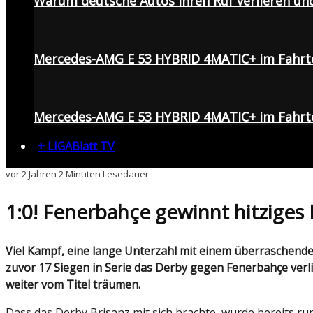
Warum deutsche Autos ihren Ruf verlieren un
Mercedes-AMG E 53 HYBRID 4MATIC+ im Fahrt
Mercedes-AMG E 53 HYBRID 4MATIC+ im Fahrte
+ LIGABlatt TV
vor 2 Jahren
2 Minuten Lesedauer
1:0! Fenerbahçe gewinnt hitziges
Viel Kampf, eine lange Unterzahl mit einem überraschenden, aber nicht unverdienten Sieger: Weil Galatasaray die wohl schlechteste Saisonleistung zeigt und nach
zuvor 17 Siegen in Serie das Derby gegen Fenerbahçe verli
weiter vom Titel träumen.
Dass das Derby Brisanz mit sich brachte, wurde bereits r