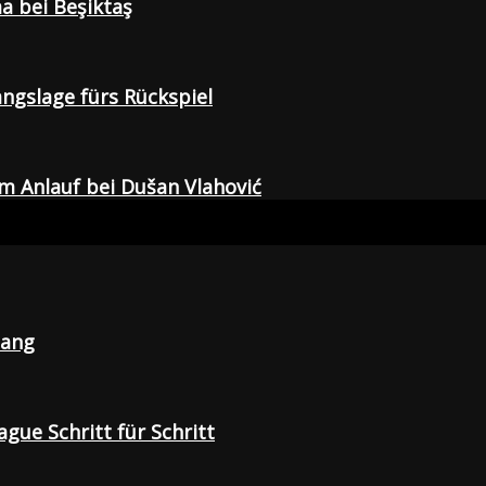
a bei Beşiktaş
gangslage fürs Rückspiel
em Anlauf bei Dušan Vlahović
lang
gue Schritt für Schritt