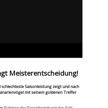
agt Meisterentscheidung!
 Kanarienvögel mit seinem goldenen Treffer
en im Rahmen der Rasenbegehung das Feld