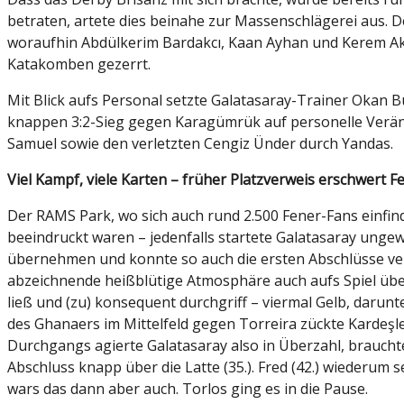
betraten, artete dies beinahe zur Massenschlägerei aus.
woraufhin Abdülkerim Bardakcı, Kaan Ayhan und Kerem Akt
Katakomben gezerrt.
Mit Blick aufs Personal setzte Galatasaray-Trainer Okan 
knappen 3:2-Sieg gegen Karagümrük auf personelle Veränd
Samuel sowie den verletzten Cengiz Ünder durch Yandas.
Viel Kampf, viele Karten – früher Platzverweis erschwert
Der RAMS Park, wo sich auch rund 2.500 Fener-Fans einfin
beeindruckt waren – jedenfalls startete Galatasaray ungew
übernehmen und konnte so auch die ersten Abschlüsse verb
abzeichnende heißblütige Atmosphäre auch aufs Spiel übert
ließ und (zu) konsequent durchgriff – viermal Gelb, daru
des Ghanaers im Mittelfeld gegen Torreira zückte Kardeşler
Durchgangs agierte Galatasaray also in Überzahl, braucht
Abschluss knapp über die Latte (35.). Fred (42.) wiederum 
wars das dann aber auch. Torlos ging es in die Pause.