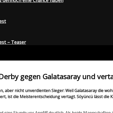
d dennoch eine Chance haben
est
st – Teaser
 Derby gegen Galatasaray und vert
ert, ist die Meisterentscheidung vertagt. Söyüncü lässt die
und eine Stunde vor Anpfiff deutlich. Als beide Mannschaft