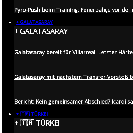
Pyro-Push beim Training: Fenerbahçe vor de
+ GALATASARAY
+ GALATASARAY
Galatasaray bereit für Villarreal: Letzter Här
Galatasaray mit nächstem Transfer-Vorstoß be
Bericht: Kein gemeinsamer Abschied? Icardi s
+ 🇹🇷 TÜRKEI
+ 🇹🇷 TÜRKEI