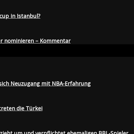
up in Istanbul?
der nominieren – Kommentar
t sich Neuzugang mit NBA-Erfahrung
treten die Türkei
 zieht um und verpflichtet ehemaligen BBL-Spieler