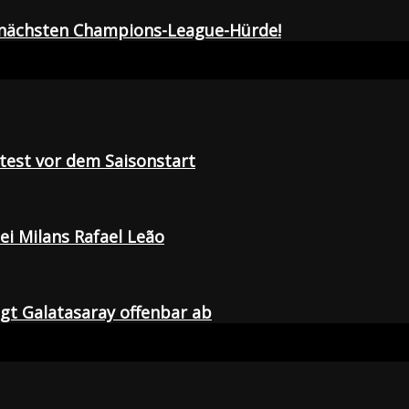
r nächsten Champions-League-Hürde!
tetest vor dem Saisonstart
i Milans Rafael Leão
agt Galatasaray offenbar ab