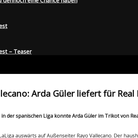
d dennoch eine Chance haben
est
st – Teaser
ecano: Arda Güler liefert für Real
 LaLiga auswärts auf Außenseiter Rayo Vallecano. Der haush