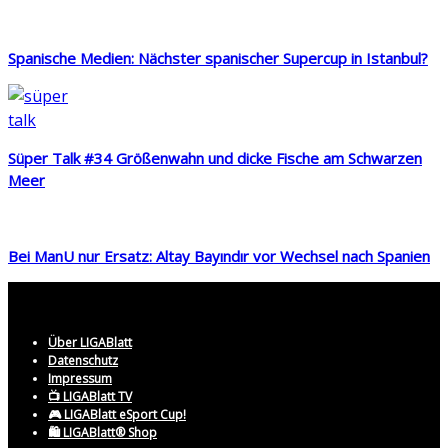
Spanische Medien: Nächster spanischer Supercup in Istanbul?
Süper Talk #34 Größenwahn und dicke Fische am Schwarzen
Meer
Bei ManU nur Ersatz: Altay Bayındır vor Wechsel nach Spanien
Über LIGABlatt
Datenschutz
Impressum
📺 LIGABlatt TV
🎮 LIGABlatt eSport Cup!
🛍️ LIGABlatt® Shop