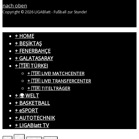
nach oben
Copyright © 2026 LIGABlatt - Fußball zur Stunde!
+ HOME
+ BEŞİKTAŞ
+ FENERBAHÇE
+ GALATASARAY
+ 🇹🇷 TÜRKEI
+ 🇹🇷 LIVE! MATCHCENTER
+ 🇹🇷 LIVE! TRANSFERCENTER
+ 🇹🇷 TITELTRÄGER
+ 🌍 WELT
+ BASKETBALL
+ eSPORT
+ AUTOTECHNIK
+ LIGABlatt TV