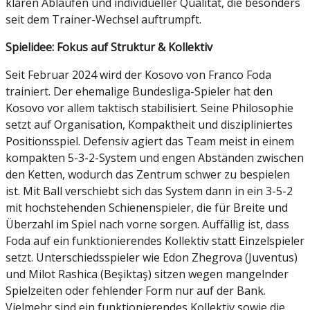
klaren Abläufen und individueller Qualität, die besonders
seit dem Trainer-Wechsel auftrumpft.
Spielidee: Fokus auf Struktur & Kollektiv
Seit Februar 2024 wird der Kosovo von Franco Foda
trainiert. Der ehemalige Bundesliga-Spieler hat den
Kosovo vor allem taktisch stabilisiert. Seine Philosophie
setzt auf Organisation, Kompaktheit und diszipliniertes
Positionsspiel. Defensiv agiert das Team meist in einem
kompakten 5-3-2-System und engen Abständen zwischen
den Ketten, wodurch das Zentrum schwer zu bespielen
ist. Mit Ball verschiebt sich das System dann in ein 3-5-2
mit hochstehenden Schienenspieler, die für Breite und
Überzahl im Spiel nach vorne sorgen. Auffällig ist, dass
Foda auf ein funktionierendes Kollektiv statt Einzelspieler
setzt. Unterschiedsspieler wie Edon Zhegrova (Juventus)
und Milot Rashica (Beşiktaş) sitzen wegen mangelnder
Spielzeiten oder fehlender Form nur auf der Bank.
Vielmehr sind ein funktionierendes Kollektiv sowie die