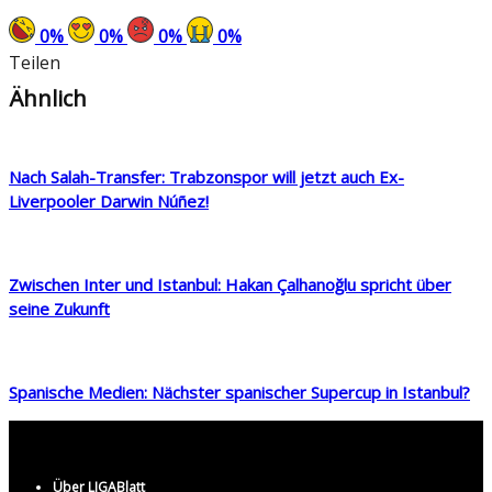
0
%
0
%
0
%
0
%
Teilen
Ähnlich
Nach Salah-Transfer: Trabzonspor will jetzt auch Ex-
Liverpooler Darwin Núñez!
Zwischen Inter und Istanbul: Hakan Çalhanoğlu spricht über
seine Zukunft
Spanische Medien: Nächster spanischer Supercup in Istanbul?
Über LIGABlatt