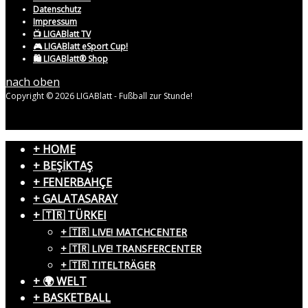
Datenschutz
Impressum
📺 LIGABlatt TV
🎮 LIGABlatt eSport Cup!
🛍️ LIGABlatt® Shop
nach oben
Copyright © 2026 LIGABlatt - Fußball zur Stunde!
+ HOME
+ BEŞİKTAŞ
+ FENERBAHÇE
+ GALATASARAY
+ 🇹🇷 TÜRKEI
+ 🇹🇷 LIVE! MATCHCENTER
+ 🇹🇷 LIVE! TRANSFERCENTER
+ 🇹🇷 TITELTRÄGER
+ 🌍 WELT
+ BASKETBALL