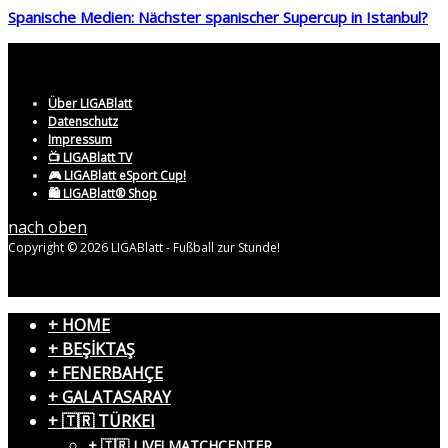
Spanische Medien: Nächster spanischer Supercup in Istanbul?
Über LIGABlatt
Datenschutz
Impressum
📺 LIGABlatt TV
🎮 LIGABlatt eSport Cup!
🛍️ LIGABlatt® Shop
nach oben
Copyright © 2026 LIGABlatt - Fußball zur Stunde!
+ HOME
+ BEŞİKTAŞ
+ FENERBAHÇE
+ GALATASARAY
+ 🇹🇷 TÜRKEI
+ 🇹🇷 LIVE! MATCHCENTER