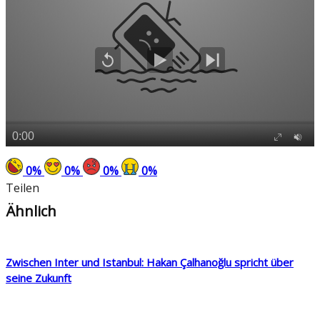
0
%
0
%
0
%
0
%
Teilen
Ähnlich
Zwischen Inter und Istanbul: Hakan Çalhanoğlu spricht über
seine Zukunft