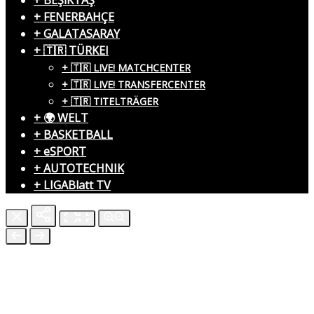
+ BEŞİKTAŞ
+ FENERBAHÇE
+ GALATASARAY
+ 🇹🇷 TÜRKEI
+ 🇹🇷 LIVE! MATCHCENTER
+ 🇹🇷 LIVE! TRANSFERCENTER
+ 🇹🇷 TITELTRÄGER
+ 🌍 WELT
+ BASKETBALL
+ eSPORT
+ AUTOTECHNIK
+ LIGABlatt TV