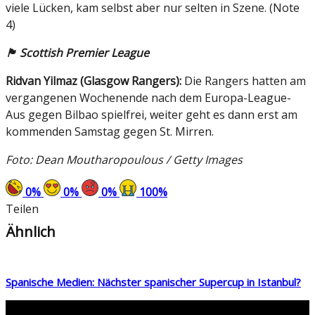
viele Lücken, kam selbst aber nur selten in Szene. (Note
4)
🏴󠁧󠁢󠁳󠁣󠁴󠁿 Scottish Premier League
R
idvan Yilmaz (Glasgow Rangers):
Die Rangers hatten am
vergangenen Wochenende nach dem Europa-League-
Aus gegen Bilbao spielfrei, weiter geht es dann erst am
kommenden Samstag gegen St. Mirren.
Foto: Dean Moutharopoulous / Getty Images
0
%
0
%
0
%
100
%
Teilen
Ähnlich
Spanische Medien: Nächster spanischer Supercup in Istanbul?