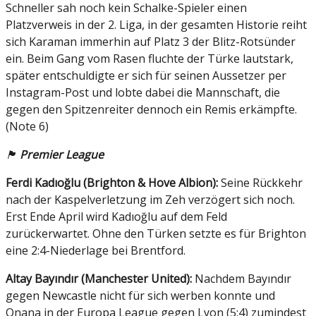
Schneller sah noch kein Schalke-Spieler einen
Platzverweis in der 2. Liga, in der gesamten Historie reiht
sich Karaman immerhin auf Platz 3 der Blitz-Rotsünder
ein. Beim Gang vom Rasen fluchte der Türke lautstark,
später entschuldigte er sich für seinen Aussetzer per
Instagram-Post und lobte dabei die Mannschaft, die
gegen den Spitzenreiter dennoch ein Remis erkämpfte.
(Note 6)
🏴󠁧󠁢󠁥󠁮󠁧󠁿
Premier League
F
erdi Kadıoğlu (Brighton & Hove Albion):
Seine Rückkehr
nach der
Kaspelverletzung im Zeh verzögert sich noch.
Erst Ende April wird Kadıoğlu auf dem Feld
zurückerwartet. Ohne den Türken setzte es für Brighton
eine 2:4-Niederlage bei Brentford.
A
ltay Bayındır (Manchester United):
Nachdem Bayındır
gegen Newcastle nicht für sich werben konnte und
Onana in der Europa League gegen Lyon (5:4) zumindest