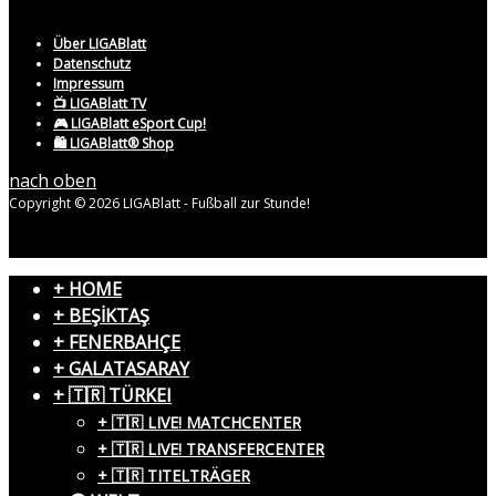
Über LIGABlatt
Datenschutz
Impressum
📺 LIGABlatt TV
🎮 LIGABlatt eSport Cup!
🛍️ LIGABlatt® Shop
nach oben
Copyright © 2026 LIGABlatt - Fußball zur Stunde!
+ HOME
+ BEŞİKTAŞ
+ FENERBAHÇE
+ GALATASARAY
+ 🇹🇷 TÜRKEI
+ 🇹🇷 LIVE! MATCHCENTER
+ 🇹🇷 LIVE! TRANSFERCENTER
+ 🇹🇷 TITELTRÄGER