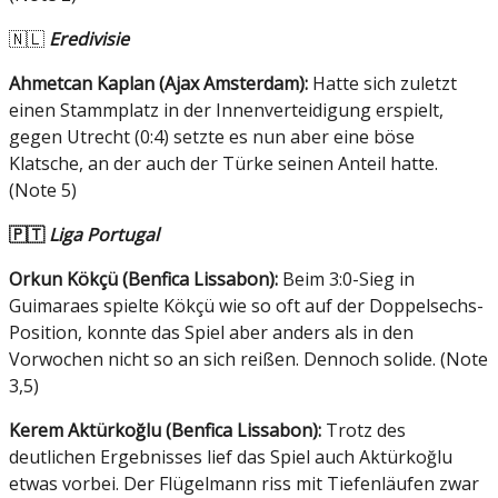
🇳🇱
Eredivisie
A
hmetcan Kaplan (Ajax Amsterdam):
Hatte sich zuletzt
einen Stammplatz in der Innenverteidigung erspielt,
gegen Utrecht (0:4) setzte es nun aber eine böse
Klatsche, an der auch der Türke seinen Anteil hatte.
(Note 5)
🇵🇹
Liga Portugal
Orkun Kökçü (Benfica Lissabon):
Beim 3:0-Sieg in
Guimaraes spielte Kökçü wie so oft auf der Doppelsechs-
Position, konnte das Spiel aber anders als in den
Vorwochen nicht so an sich reißen. Dennoch solide. (Note
3,5)
Kerem Aktürkoğlu (Benfica Lissabon):
Trotz des
deutlichen Ergebnisses lief das Spiel auch Aktürkoğlu
etwas vorbei. Der Flügelmann riss mit Tiefenläufen zwar