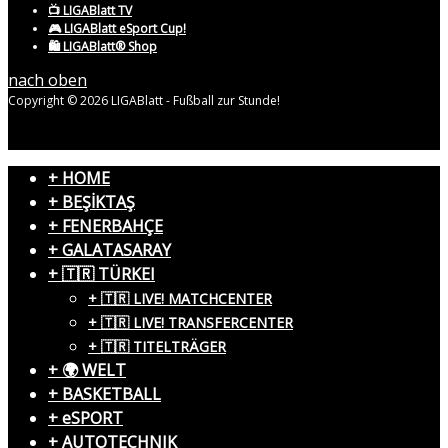
📺 LIGABlatt TV
🎮 LIGABlatt eSport Cup!
🛍️ LIGABlatt® Shop
nach oben
Copyright © 2026 LIGABlatt - Fußball zur Stunde!
+ HOME
+ BEŞİKTAŞ
+ FENERBAHÇE
+ GALATASARAY
+ 🇹🇷 TÜRKEI
+ 🇹🇷 LIVE! MATCHCENTER
+ 🇹🇷 LIVE! TRANSFERCENTER
+ 🇹🇷 TITELTRÄGER
+ 🌍 WELT
+ BASKETBALL
+ eSPORT
+ AUTOTECHNIK