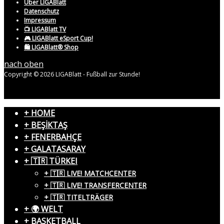
Über LIGABlatt
Datenschutz
Impressum
📺 LIGABlatt TV
🎮 LIGABlatt eSport Cup!
🛍️ LIGABlatt® Shop
nach oben
Copyright © 2026 LIGABlatt - Fußball zur Stunde!
+ HOME
+ BEŞİKTAŞ
+ FENERBAHÇE
+ GALATASARAY
+ 🇹🇷 TÜRKEI
+ 🇹🇷 LIVE! MATCHCENTER
+ 🇹🇷 LIVE! TRANSFERCENTER
+ 🇹🇷 TITELTRÄGER
+ 🌍 WELT
+ BASKETBALL