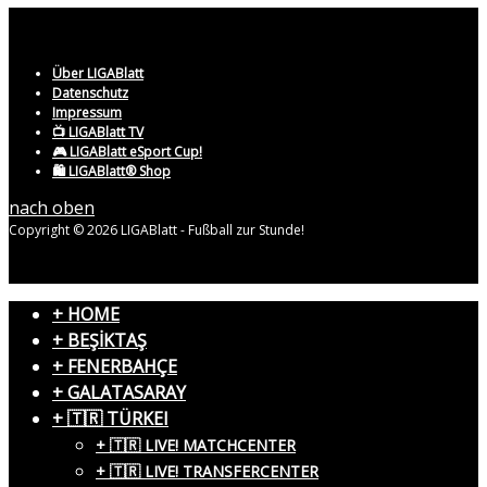
Über LIGABlatt
Datenschutz
Impressum
📺 LIGABlatt TV
🎮 LIGABlatt eSport Cup!
🛍️ LIGABlatt® Shop
nach oben
Copyright © 2026 LIGABlatt - Fußball zur Stunde!
+ HOME
+ BEŞİKTAŞ
+ FENERBAHÇE
+ GALATASARAY
+ 🇹🇷 TÜRKEI
+ 🇹🇷 LIVE! MATCHCENTER
+ 🇹🇷 LIVE! TRANSFERCENTER