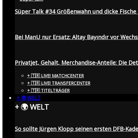
Süper Talk #34 Größenwahn und dicke Fisch
Bei ManU nur Ersatz: Altay Bayındır vor Wech
Privatjet, Gehalt, Merchandise-Anteile: Die De
+ 🇹🇷 LIVE! MATCHCENTER
+ 🇹🇷 LIVE! TRANSFERCENTER
+ 🇹🇷 TITELTRÄGER
+ 🌍 WELT
+ 🌍 WELT
So sollte Jürgen Klopp seinen ersten DFB-Ka