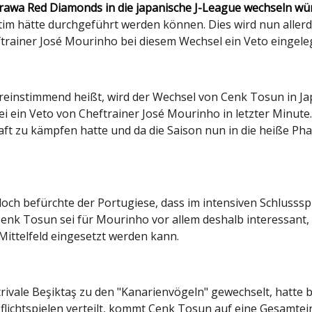
Urawa Red Diamonds in die japanische J-League wechseln wü
tim hätte durchgeführt werden können. Dies wird nun allerdi
rainer José Mourinho bei diesem Wechsel ein Veto eingeleg
reinstimmend heißt, wird der Wechsel von Cenk Tosun in J
 sei ein Veto von Cheftrainer José Mourinho in letzter Minu
haft zu kämpfen hatte und da die Saison nun in die heiße Ph
edoch befürchte der Portugiese, dass im intensiven Schlusss
enk Tosun sei für Mourinho vor allem deshalb interessant,
Mittelfeld eingesetzt werden kann.
rivale Beşiktaş zu den "Kanarienvögeln" gewechselt, hatte 
Pflichtspielen verteilt, kommt Cenk Tosun auf eine Gesamte