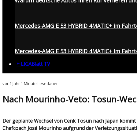
Warum deutsche Autos ihren Ruf verlieren un
Mercedes-AMG E 53 HYBRID 4MATIC+ im Fahrt
Mercedes-AMG E 53 HYBRID 4MATIC+ im Fahrte
+ LIGABlatt TV
vor 1 Jahr
1 Minute Lesedauer
Nach Mourinho-Veto: Tosun-Wechs
Der geplante Wechsel von Cenk Tosun nach Japan kommt vorerst nun doch nicht zustande. Wie es laut türkischen Medienberichten heißt, habe der Fenerbahçe-
Chefcoach José Mourinho aufgrund der Verletzungssituat