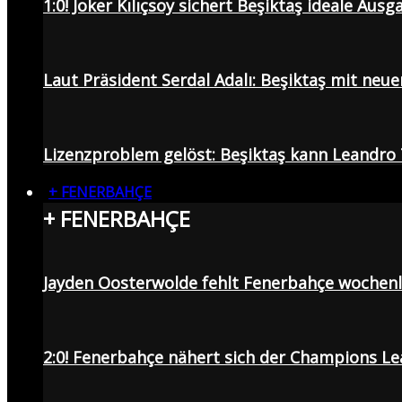
1:0! Joker Kılıçsoy sichert Beşiktaş ideale Aus
Laut Präsident Serdal Adalı: Beşiktaş mit neu
Lizenzproblem gelöst: Beşiktaş kann Leandro 
+ FENERBAHÇE
+ FENERBAHÇE
Jayden Oosterwolde fehlt Fenerbahçe wochen
2:0! Fenerbahçe nähert sich der Champions Lea