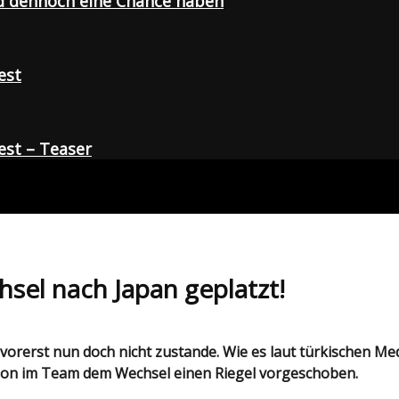
d dennoch eine Chance haben
est
st – Teaser
el nach Japan geplatzt!
ion im Team dem Wechsel einen Riegel vorgeschoben.