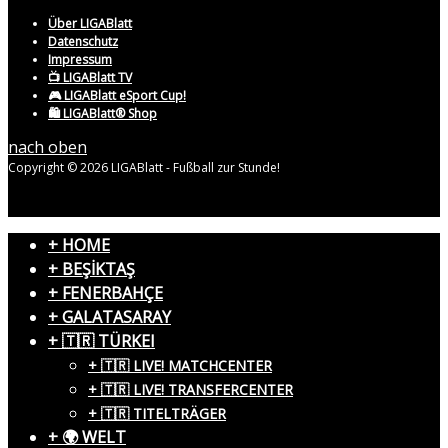
Über LIGABlatt
Datenschutz
Impressum
📺 LIGABlatt TV
🎮 LIGABlatt eSport Cup!
🛍️ LIGABlatt® Shop
nach oben
Copyright © 2026 LIGABlatt - Fußball zur Stunde!
+ HOME
+ BEŞİKTAŞ
+ FENERBAHÇE
+ GALATASARAY
+ 🇹🇷 TÜRKEI
+ 🇹🇷 LIVE! MATCHCENTER
+ 🇹🇷 LIVE! TRANSFERCENTER
+ 🇹🇷 TITELTRÄGER
+ 🌍 WELT