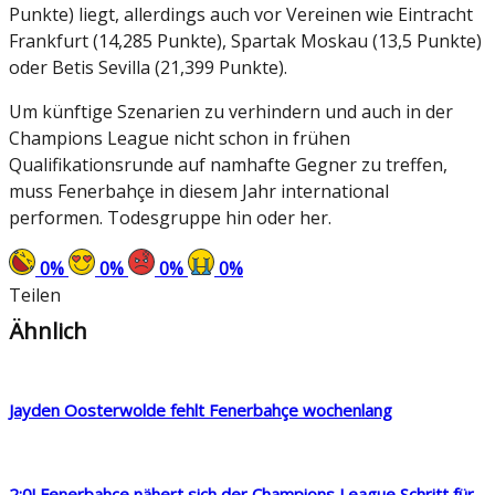
Punkte) liegt, allerdings auch vor Vereinen wie Eintracht
Frankfurt (14,285 Punkte), Spartak Moskau (13,5 Punkte)
oder Betis Sevilla (21,399 Punkte).
Um künftige Szenarien zu verhindern und auch in der
Champions League nicht schon in frühen
Qualifikationsrunde auf namhafte Gegner zu treffen,
muss Fenerbahçe in diesem Jahr international
performen. Todesgruppe hin oder her.
0
%
0
%
0
%
0
%
Teilen
Ähnlich
Jayden Oosterwolde fehlt Fenerbahçe wochenlang
2:0! Fenerbahçe nähert sich der Champions League Schritt für