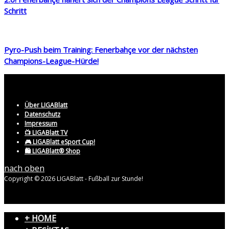
Schritt
Pyro-Push beim Training: Fenerbahçe vor der nächsten
Champions-League-Hürde!
Über LIGABlatt
Datenschutz
Impressum
📺 LIGABlatt TV
🎮 LIGABlatt eSport Cup!
🛍️ LIGABlatt® Shop
nach oben
Copyright © 2026 LIGABlatt - Fußball zur Stunde!
+ HOME