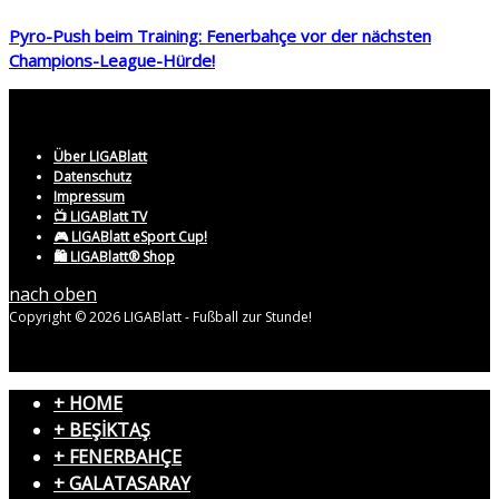
Pyro-Push beim Training: Fenerbahçe vor der nächsten
Champions-League-Hürde!
Über LIGABlatt
Datenschutz
Impressum
📺 LIGABlatt TV
🎮 LIGABlatt eSport Cup!
🛍️ LIGABlatt® Shop
nach oben
Copyright © 2026 LIGABlatt - Fußball zur Stunde!
+ HOME
+ BEŞİKTAŞ
+ FENERBAHÇE
+ GALATASARAY