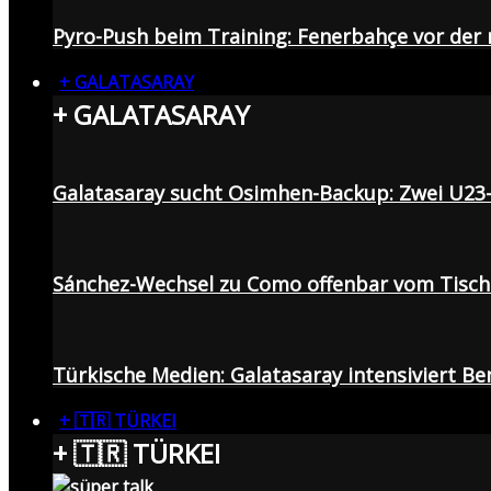
Pyro-Push beim Training: Fenerbahçe vor de
+ GALATASARAY
+ GALATASARAY
Galatasaray sucht Osimhen-Backup: Zwei U23
Sánchez-Wechsel zu Como offenbar vom Tisch: 
Türkische Medien: Galatasaray intensiviert B
+ 🇹🇷 TÜRKEI
+ 🇹🇷 TÜRKEI