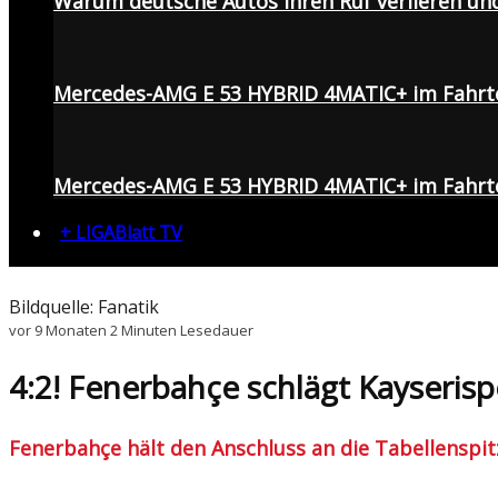
Warum deutsche Autos ihren Ruf verlieren un
Mercedes-AMG E 53 HYBRID 4MATIC+ im Fahrt
Mercedes-AMG E 53 HYBRID 4MATIC+ im Fahrte
+ LIGABlatt TV
Bildquelle: Fanatik
vor 9 Monaten
2 Minuten Lesedauer
4:2! Fenerbahçe schlägt Kayseris
Fenerbahçe hält den Anschluss an die Tabellenspit