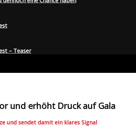
d dennoch eine Chance haben
est
st – Teaser
por und erhöht Druck auf Gala
ze und sendet damit ein klares Signal