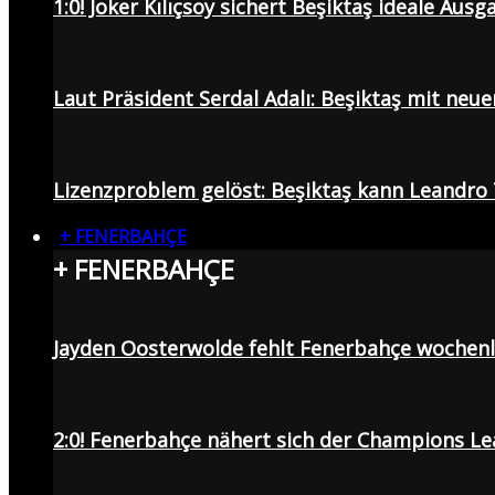
1:0! Joker Kılıçsoy sichert Beşiktaş ideale Aus
Laut Präsident Serdal Adalı: Beşiktaş mit neu
Lizenzproblem gelöst: Beşiktaş kann Leandro 
+ FENERBAHÇE
+ FENERBAHÇE
Jayden Oosterwolde fehlt Fenerbahçe wochen
2:0! Fenerbahçe nähert sich der Champions Lea