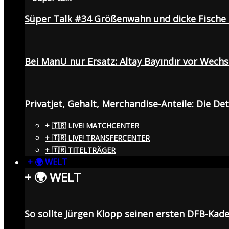
Süper Talk #34 Größenwahn und dicke Fisch
Bei ManU nur Ersatz: Altay Bayındır vor Wech
Privatjet, Gehalt, Merchandise-Anteile: Die De
+ 🇹🇷 LIVE! MATCHCENTER
+ 🇹🇷 LIVE! TRANSFERCENTER
+ 🇹🇷 TITELTRÄGER
+ 🌍 WELT
+ 🌍 WELT
So sollte Jürgen Klopp seinen ersten DFB-Ka