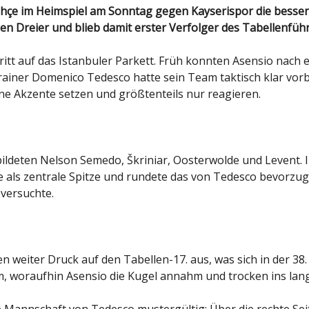
 den Dreier und blieb damit erster Verfolger des Tabellenfüh
tt auf das Istanbuler Parkett. Früh konnten Asensio nach 
rainer Domenico Tedesco hatte sein Team taktisch klar vorbe
ne Akzente setzen und größtenteils nur reagieren.
ldeten Nelson Semedo, Škriniar, Oosterwolde und Levent. Im
e als zentrale Spitze und rundete das von Tedesco bevorzug
versuchte.
iter Druck auf den Tabellen-17. aus, was sich in der 38. 
raum, woraufhin Asensio die Kugel annahm und trocken ins la