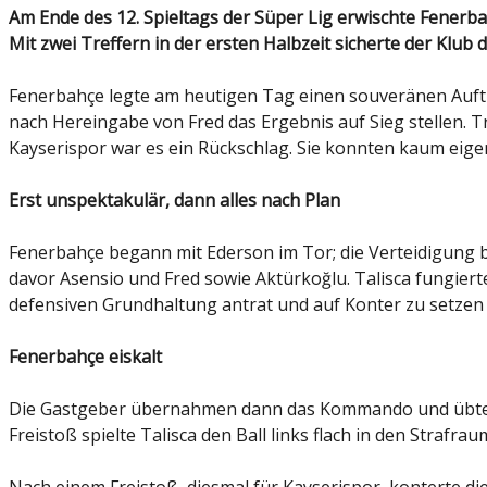
Am Ende des 12. Spieltags der Süper Lig erwischte Fenerbahçe im Heimspiel am Sonntag gegen Kayserispor die besseren Karten und wusste sie effizient zu nutzen.
Mit zwei Treffern in der ersten Halbzeit sicherte der Klub
Fenerbahçe legte am heutigen Tag einen souveränen Auftri
nach Hereingabe von Fred das Ergebnis auf Sieg stellen. T
Kayserispor war es ein Rückschlag. Sie konnten kaum eige
Erst unspektakulär, dann alles nach Plan
Fenerbahçe begann mit Ederson im Tor; die Verteidigung bi
davor Asensio und Fred sowie Aktürkoğlu. Talisca fungiert
defensiven Grundhaltung antrat und auf Konter zu setzen 
Fenerbahçe eiskalt
Die Gastgeber übernahmen dann das Kommando und übten we
Freistoß spielte Talisca den Ball links flach in den Straf