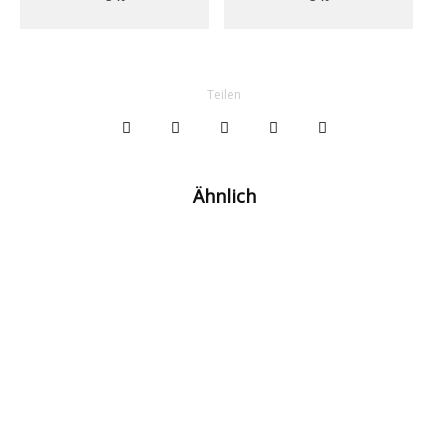
Teilen
Ähnlich
Jayden Oosterwolde fehlt Fenerbahçe
wochenlang
2:0! Fenerbahçe nähert sich der Champions
League Schritt für Schritt
Pyro-Push beim Training: Fenerbahçe vor der
nächsten Champions-League-Hürde!