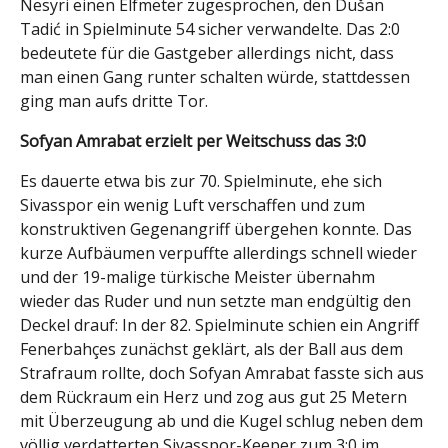
Nesyri einen Elfmeter zugesprochen, den Dušan
Tadić in Spielminute 54 sicher verwandelte. Das 2:0
bedeutete für die Gastgeber allerdings nicht, dass
man einen Gang runter schalten würde, stattdessen
ging man aufs dritte Tor.
Sofyan Amrabat erzielt per Weitschuss das 3:0
Es dauerte etwa bis zur 70. Spielminute, ehe sich
Sivasspor ein wenig Luft verschaffen und zum
konstruktiven Gegenangriff übergehen konnte. Das
kurze Aufbäumen verpuffte allerdings schnell wieder
und der 19-malige türkische Meister übernahm
wieder das Ruder und nun setzte man endgültig den
Deckel drauf: In der 82. Spielminute schien ein Angriff
Fenerbahçes zunächst geklärt, als der Ball aus dem
Strafraum rollte, doch Sofyan Amrabat fasste sich aus
dem Rückraum ein Herz und zog aus gut 25 Metern
mit Überzeugung ab und die Kugel schlug neben dem
völlig verdatterten Sivasspor-Keeper zum 3:0 im