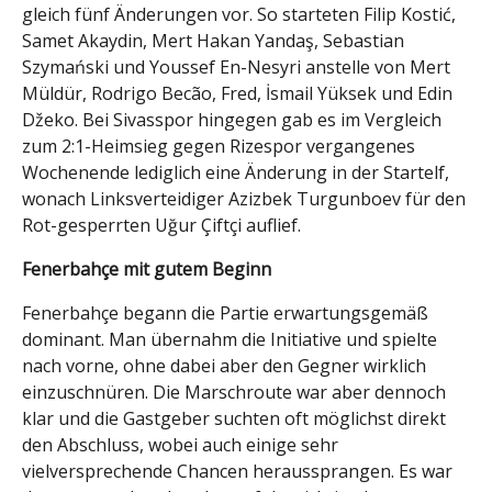
gleich fünf Änderungen vor. So starteten Filip Kostić,
Samet Akaydin, Mert Hakan Yandaş, Sebastian
Szymański und Youssef En-Nesyri anstelle von Mert
Müldür, Rodrigo Becão, Fred, İsmail Yüksek und Edin
Džeko. Bei Sivasspor hingegen gab es im Vergleich
zum 2:1-Heimsieg gegen Rizespor vergangenes
Wochenende lediglich eine Änderung in der Startelf,
wonach Linksverteidiger Azizbek Turgunboev für den
Rot-gesperrten Uğur Çiftçi auflief.
Fenerbahçe mit gutem Beginn
Fenerbahçe begann die Partie erwartungsgemäß
dominant. Man übernahm die Initiative und spielte
nach vorne, ohne dabei aber den Gegner wirklich
einzuschnüren. Die Marschroute war aber dennoch
klar und die Gastgeber suchten oft möglichst direkt
den Abschluss, wobei auch einige sehr
vielversprechende Chancen heraussprangen. Es war