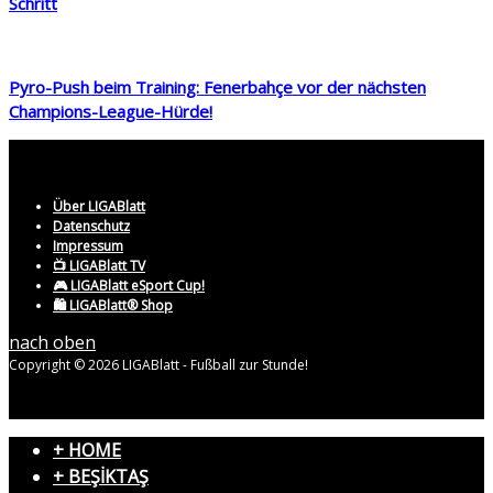
Schritt
Pyro-Push beim Training: Fenerbahçe vor der nächsten
Champions-League-Hürde!
Über LIGABlatt
Datenschutz
Impressum
📺 LIGABlatt TV
🎮 LIGABlatt eSport Cup!
🛍️ LIGABlatt® Shop
nach oben
Copyright © 2026 LIGABlatt - Fußball zur Stunde!
+ HOME
+ BEŞİKTAŞ