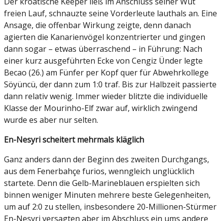
Der kroatische Keeper ließ im Anschluss seiner Wut
freien Lauf, schnauzte seine Vorderleute lauthals an. Eine
Ansage, die offenbar Wirkung zeigte, denn danach
agierten die Kanarienvögel konzentrierter und gingen
dann sogar – etwas überraschend – in Führung: Nach
einer kurz ausgeführten Ecke von Cengiz Ünder legte
Becao (26.) am Fünfer per Kopf quer für Abwehrkollege
Söyüncü, der dann zum 1:0 traf. Bis zur Halbzeit passierte
dann relativ wenig. Immer wieder blitzte die individuelle
Klasse der Mourinho-Elf zwar auf, wirklich zwingend
wurde es aber nur selten.
En-Nesyri scheitert mehrmals kläglich
Ganz anders dann der Beginn des zweiten Durchgangs,
aus dem Fenerbahçe furios, wenngleich unglücklich
startete. Denn die Gelb-Marineblauen erspielten sich
binnen weniger Minuten mehrere beste Gelegenheiten,
um auf 2:0 zu stellen, insbesondere 20-Millionen-Stürmer
En-Nesyri versagten aber im Abschluss ein ums andere