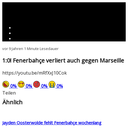
vor 9 Jahren
1 Minute Lesedauer
1:0! Fenerbahçe verliert auch gegen Marseille
https://youtu.be/mRfXxJ10Cok
0
%
0
%
0
%
0
%
Teilen
Ähnlich
Jayden Oosterwolde fehlt Fenerbahçe wochenlang