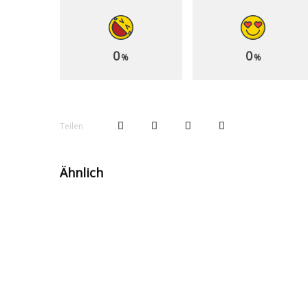
0
0
%
%
Teilen
Ähnlich
Kino-Hits lassen
Ü
"alte" Videospiele
a
ihren zweiten Frühling
E
erleben!
s
H