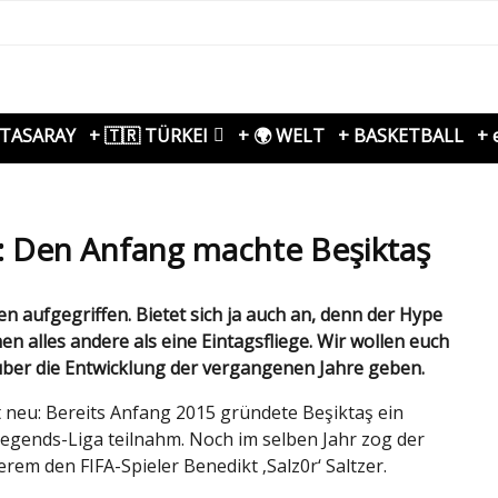
ATASARAY
+ 🇹🇷 TÜRKEI
+ 🌍 WELT
+ BASKETBALL
+ 
: Den Anfang machte Beşiktaş
n alles andere als eine Eintagsfliege. Wir wollen euch
 über die Entwicklung der vergangenen Jahre geben.
 neu: Bereits Anfang 2015 gründete Beşiktaş ein
egends-Liga teilnahm. Noch im selben Jahr zog der
rem den FIFA-Spieler Benedikt ‚Salz0r‘ Saltzer.