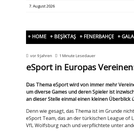
7. August 2026
+ HOME
+ BEŞİKTAŞ
+ FENERBAHÇE
+ GAL
vor 9 Jahren
1 Minute Lesedauer
eSport in Europas Vereinen
Das Thema eSport wird von immer mehr Vereinen aufgegriffen. Bietet sich ja auch an, denn der Hype
um diverse Games und deren Spieler ist inzwische
an dieser Stelle einmal einen kleinen Überblick
Denn wie gesagt, das Thema ist im Grunde nicht
eSport Team, das an der türkischen League of L
VfL Wolfsburg nach und verpflichtete unter ande