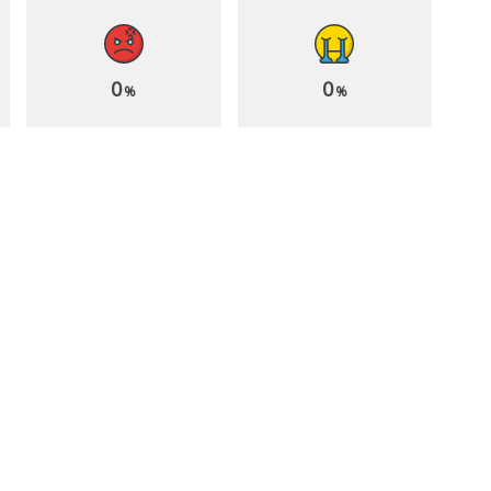
0
0
%
%
bernahme
EA FC 27 krempelt
bgeschlossen:
den Karrieremodus
lectronic Arts ist ab
um – Transfers,
ofort in privater
Ratings und
and
Verletzungen werden
dynamischer