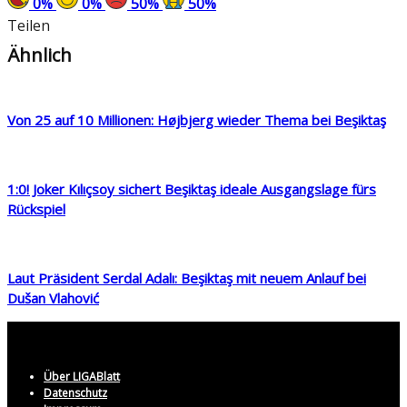
0
%
0
%
50
%
50
%
Teilen
Ähnlich
Von 25 auf 10 Millionen: Højbjerg wieder Thema bei Beşiktaş
1:0! Joker Kılıçsoy sichert Beşiktaş ideale Ausgangslage fürs
Rückspiel
Laut Präsident Serdal Adalı: Beşiktaş mit neuem Anlauf bei
Dušan Vlahović
Über LIGABlatt
Datenschutz