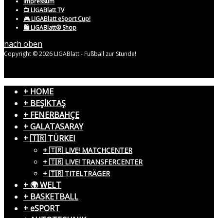
Impressum
📺 LIGABlatt TV
🎮 LIGABlatt eSport Cup!
🛍️ LIGABlatt® Shop
nach oben
Copyright © 2026 LIGABlatt - Fußball zur Stunde!
+ HOME
+ BEŞİKTAŞ
+ FENERBAHÇE
+ GALATASARAY
+ 🇹🇷 TÜRKEI
+ 🇹🇷 LIVE! MATCHCENTER
+ 🇹🇷 LIVE! TRANSFERCENTER
+ 🇹🇷 TITELTRÄGER
+ 🌍 WELT
+ BASKETBALL
+ eSPORT