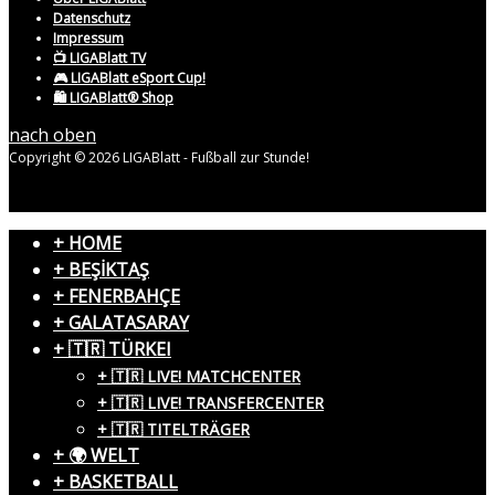
Datenschutz
Impressum
📺 LIGABlatt TV
🎮 LIGABlatt eSport Cup!
🛍️ LIGABlatt® Shop
nach oben
Copyright © 2026 LIGABlatt - Fußball zur Stunde!
+ HOME
+ BEŞİKTAŞ
+ FENERBAHÇE
+ GALATASARAY
+ 🇹🇷 TÜRKEI
+ 🇹🇷 LIVE! MATCHCENTER
+ 🇹🇷 LIVE! TRANSFERCENTER
+ 🇹🇷 TITELTRÄGER
+ 🌍 WELT
+ BASKETBALL