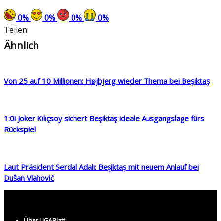
0
%
0
%
0
%
0
%
Teilen
Ähnlich
Von 25 auf 10 Millionen: Højbjerg wieder Thema bei Beşiktaş
1:0! Joker Kılıçsoy sichert Beşiktaş ideale Ausgangslage fürs
Rückspiel
Laut Präsident Serdal Adalı: Beşiktaş mit neuem Anlauf bei
Dušan Vlahović
Über LIGABlatt