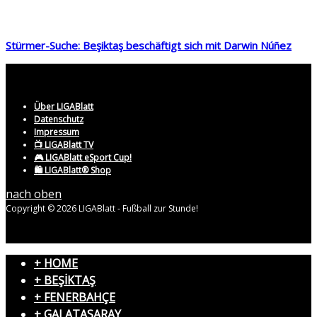
Stürmer-Suche: Beşiktaş beschäftigt sich mit Darwin Núñez
Über LIGABlatt
Datenschutz
Impressum
📺 LIGABlatt TV
🎮 LIGABlatt eSport Cup!
🛍️ LIGABlatt® Shop
nach oben
Copyright © 2026 LIGABlatt - Fußball zur Stunde!
+ HOME
+ BEŞİKTAŞ
+ FENERBAHÇE
+ GALATASARAY