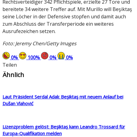
Rechtsverteidiger 342 Pflichtspiele, erzielte 27 Tore und
bereitete 34 weitere Treffer auf. Mit Murillo will Beşiktaş
seine Löcher in der Defensive stopfen und damit auch
zum Abschluss der Transferperiode ein weiteres
Ausrufezeichen setzen.
Foto: Jeremy Chen/Getty Images
0
%
100
%
0
%
0
%
Teilen
Ähnlich
Laut Präsident Serdal Adalı: Beşiktaş mit neuem Anlauf bei
Dušan Vlahović
Lizenzproblem gelöst: Beşiktaş kann Leandro Trossard für
Europa-Qualifikation melden