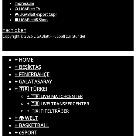
Impressum
📺 LIGABlatt TV
🎮 LIGABlatt eSport Cup!
🛍️ LIGABlatt® Shop
nach oben
Copyright © 2026 LIGABlatt - Fußball zur Stunde!
+ HOME
+ BEŞİKTAŞ
+ FENERBAHÇE
+ GALATASARAY
+ 🇹🇷 TÜRKEI
+ 🇹🇷 LIVE! MATCHCENTER
+ 🇹🇷 LIVE! TRANSFERCENTER
+ 🇹🇷 TITELTRÄGER
+ 🌍 WELT
+ BASKETBALL
+ eSPORT