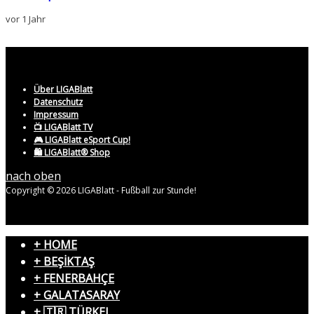
vor 1 Jahr
Über LIGABlatt
Datenschutz
Impressum
📺 LIGABlatt TV
🎮 LIGABlatt eSport Cup!
🛍️ LIGABlatt® Shop
nach oben
Copyright © 2026 LIGABlatt - Fußball zur Stunde!
+ HOME
+ BEŞİKTAŞ
+ FENERBAHÇE
+ GALATASARAY
+ 🇹🇷 TÜRKEI