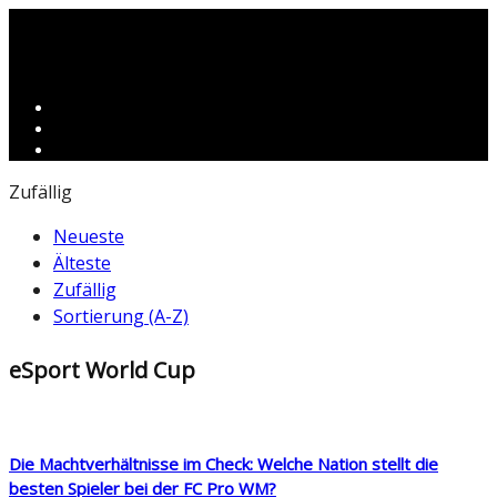
Zufällig
Neueste
Älteste
Zufällig
Sortierung (A-Z)
eSport World Cup
Die Machtverhältnisse im Check: Welche Nation stellt die
besten Spieler bei der FC Pro WM?