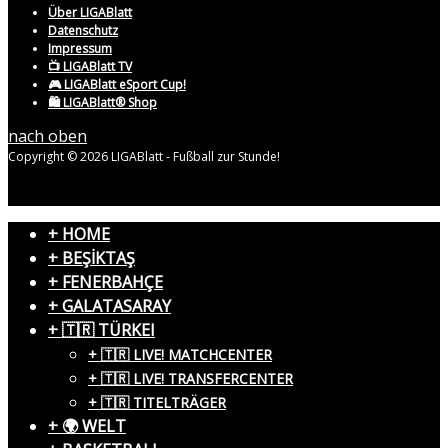
Über LIGABlatt
Datenschutz
Impressum
📺 LIGABlatt TV
🎮 LIGABlatt eSport Cup!
🛍️ LIGABlatt® Shop
nach oben
Copyright © 2026 LIGABlatt - Fußball zur Stunde!
+ HOME
+ BEŞİKTAŞ
+ FENERBAHÇE
+ GALATASARAY
+ 🇹🇷 TÜRKEI
+ 🇹🇷 LIVE! MATCHCENTER
+ 🇹🇷 LIVE! TRANSFERCENTER
+ 🇹🇷 TITELTRÄGER
+ 🌍 WELT