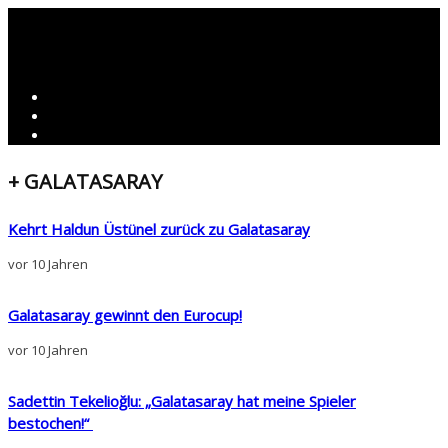
+ GALATASARAY
Kehrt Haldun Üstünel zurück zu Galatasaray
vor 10 Jahren
Galatasaray gewinnt den Eurocup!
vor 10 Jahren
Sadettin Tekelioğlu: „Galatasaray hat meine Spieler
bestochen!“