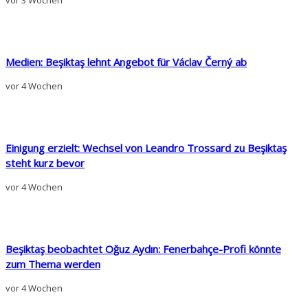
vor 3 Wochen
Medien: Beşiktaş lehnt Angebot für Václav Černý ab
vor 4 Wochen
Einigung erzielt: Wechsel von Leandro Trossard zu Beşiktaş
steht kurz bevor
vor 4 Wochen
Beşiktaş beobachtet Oğuz Aydın: Fenerbahçe-Profi könnte
zum Thema werden
vor 4 Wochen