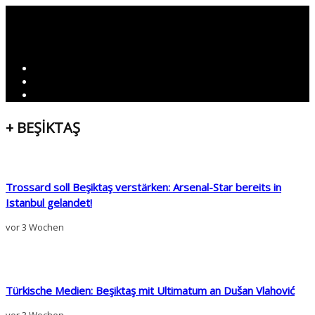
+ BEŞİKTAŞ
Trossard soll Beşiktaş verstärken: Arsenal-Star bereits in
Istanbul gelandet!
vor 3 Wochen
Türkische Medien: Beşiktaş mit Ultimatum an Dušan Vlahović