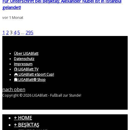
Für Unterschrift bei Beşiktaş: Alexander Nübel ist in Istanbul
gelandet!
vor 1 Monat
1
2
3
4
5
…
295
Über LIGABlatt
Datenschutz
Impressum
📺 LIGABlatt TV
🎮 LIGABlatt eSport Cup!
🛍️ LIGABlatt® Shop
nach oben
Copyright © 2026 LIGABlatt - Fußball zur Stunde!
+ HOME
+ BEŞİKTAŞ