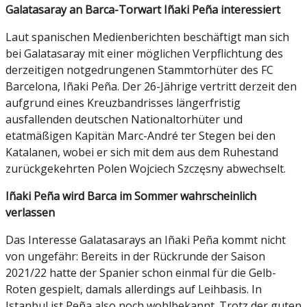
Galatasaray an Barca-Torwart Iñaki Peña interessiert
Laut spanischen Medienberichten beschäftigt man sich
bei Galatasaray mit einer möglichen Verpflichtung des
derzeitigen notgedrungenen Stammtorhüter des FC
Barcelona, Iñaki Peña. Der 26-Jährige vertritt derzeit den
aufgrund eines Kreuzbandrisses längerfristig
ausfallenden deutschen Nationaltorhüter und
etatmäßigen Kapitän Marc-André ter Stegen bei den
Katalanen, wobei er sich mit dem aus dem Ruhestand
zurückgekehrten Polen Wojciech Szczęsny abwechselt.
Iñaki Peña wird Barca im Sommer wahrscheinlich
verlassen
Das Interesse Galatasarays an Iñaki Peña kommt nicht
von ungefähr: Bereits in der Rückrunde der Saison
2021/22 hatte der Spanier schon einmal für die Gelb-
Roten gespielt, damals allerdings auf Leihbasis. In
Istanbul ist Peña also noch wohlbekannt. Trotz der guten