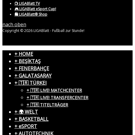
📺 LIGABlatt TV
🎮 LIGABlatt eSport Cup!
🛍️ LIGABlatt® Shop
nach oben
Copyright © 2026 LIGABlatt - Fußball zur Stunde!
+ HOME
+ BEŞİKTAŞ
+ FENERBAHÇE
+ GALATASARAY
+ 🇹🇷 TÜRKEI
+ 🇹🇷 LIVE! MATCHCENTER
+ 🇹🇷 LIVE! TRANSFERCENTER
+ 🇹🇷 TITELTRÄGER
+ 🌍 WELT
+ BASKETBALL
+ eSPORT
+ AUTOTECHNIK