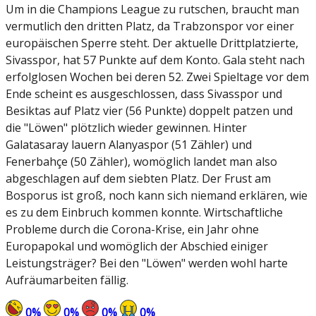
Um in die Champions League zu rutschen, braucht man
vermutlich den dritten Platz, da Trabzonspor vor einer
europäischen Sperre steht. Der aktuelle Drittplatzierte,
Sivasspor, hat 57 Punkte auf dem Konto. Gala steht nach
erfolglosen Wochen bei deren 52. Zwei Spieltage vor dem
Ende scheint es ausgeschlossen, dass Sivasspor und
Besiktas auf Platz vier (56 Punkte) doppelt patzen und
die "Löwen" plötzlich wieder gewinnen. Hinter
Galatasaray lauern Alanyaspor (51 Zähler) und
Fenerbahçe (50 Zähler), womöglich landet man also
abgeschlagen auf dem siebten Platz. Der Frust am
Bosporus ist groß, noch kann sich niemand erklären, wie
es zu dem Einbruch kommen konnte. Wirtschaftliche
Probleme durch die Corona-Krise, ein Jahr ohne
Europapokal und womöglich der Abschied einiger
Leistungsträger? Bei den "Löwen" werden wohl harte
Aufräumarbeiten fällig.
0
%
0
%
0
%
0
%