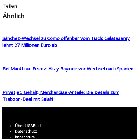
Teilen
Ähnlich
Sánchez-Wechsel zu Como offenbar vom Tisch: Galatasaray
lehnt 27 Millionen Euro ab
Bei ManU nur Ersatz: Altay Bayındır vor Wechsel nach Spanien
Privatjet, Gehalt, Merchandise-Anteile: Die Details zum
Trabzon-Deal mit Salah!
Über LIGABlatt
Datenschutz
Impressum