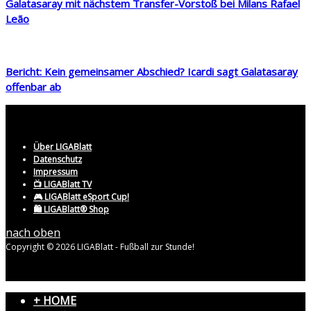
Galatasaray mit nächstem Transfer-Vorstoß bei Milans Rafael
Leão
Bericht: Kein gemeinsamer Abschied? Icardi sagt Galatasaray
offenbar ab
Über LIGABlatt
Datenschutz
Impressum
📺 LIGABlatt TV
🎮 LIGABlatt eSport Cup!
🛍️ LIGABlatt® Shop
nach oben
Copyright © 2026 LIGABlatt - Fußball zur Stunde!
+ HOME