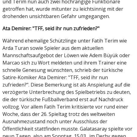
und Terim nun auch zwei hochrangige Funktionäre
getroffen hat, wurde mitunter zu leichtsinnig mit der
drohenden unsichtbaren Gefahr umgegangen.
Ata Demirer: "TFF, seid ihr nun zufrieden?"
Während ehemalige Schützlinge unter Fatih Terim wie
Arda Turan sowie Spieler aus dem aktuellen
Mannschaftsaufgebot der Löwen wie Adem Büyük oder
Marcao sich zu Wort meldeten und ihrem Trainer eine
schnelle Genesung wünschten, schrieb der türkische
Satire-Komiker Ata Demirer: "TFF, seid ihr nun
zufrieden?". Diese Bemerkung ist als Anspielung auf die
verzögerte Unterbrechung des Spielbetriebs zu deuten,
die der türkische Fußballverband erst auf Nachdruck
vollzog. Vor allem Fatih Terim kritisierte vor rund einer
Woche, dass der 26. Spieltag trotz des weltweiten
Ausnahmezustand noch unter Ausschluss der
Öffentlichkeit stattfinden musste. Galatasaray spielte vor
neun Tagen, also am Sonntag, 15.03., im Derby gegen