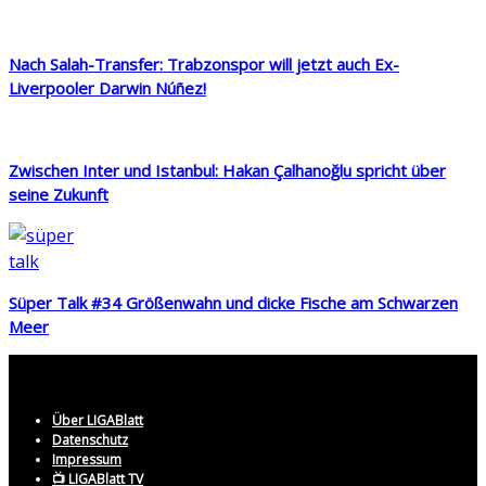
Nach Salah-Transfer: Trabzonspor will jetzt auch Ex-
Liverpooler Darwin Núñez!
Zwischen Inter und Istanbul: Hakan Çalhanoğlu spricht über
seine Zukunft
Süper Talk #34 Größenwahn und dicke Fische am Schwarzen
Meer
Über LIGABlatt
Datenschutz
Impressum
📺 LIGABlatt TV