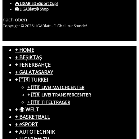
🎮 LIGABlatt eSport Cup!
🛍️ LIGABlatt® Shop
nach oben
Copyright © 2026 LIGABlatt - Fußball zur Stunde!
+ HOME
+ BEŞİKTAŞ
+ FENERBAHÇE
+ GALATASARAY
+ 🇹🇷 TÜRKEI
+ 🇹🇷 LIVE! MATCHCENTER
+ 🇹🇷 LIVE! TRANSFERCENTER
+ 🇹🇷 TITELTRÄGER
+ 🌍 WELT
+ BASKETBALL
+ eSPORT
+ AUTOTECHNIK