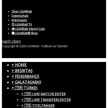
Über LIGABlatt
Datenschutz
Impressum
📺 LIGABlatt TV
🎮 LIGABlatt eSport Cup!
🛍️ LIGABlatt® Shop
nach oben
Copyright © 2026 LIGABlatt - Fußball zur Stunde!
+ HOME
+ BEŞİKTAŞ
+ FENERBAHÇE
+ GALATASARAY
+ 🇹🇷 TÜRKEI
+ 🇹🇷 LIVE! MATCHCENTER
+ 🇹🇷 LIVE! TRANSFERCENTER
+ 🇹🇷 TITELTRÄGER