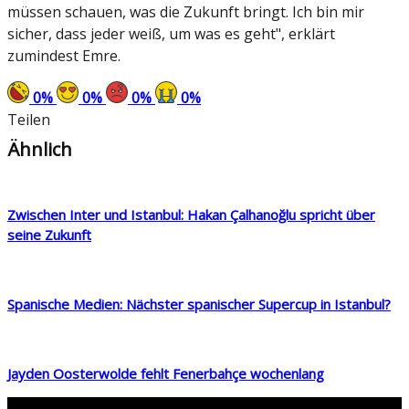
müssen schauen, was die Zukunft bringt. Ich bin mir
sicher, dass jeder weiß, um was es geht", erklärt
zumindest Emre.
0
%
0
%
0
%
0
%
Teilen
Ähnlich
Zwischen Inter und Istanbul: Hakan Çalhanoğlu spricht über
seine Zukunft
Spanische Medien: Nächster spanischer Supercup in Istanbul?
Jayden Oosterwolde fehlt Fenerbahçe wochenlang