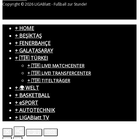
Copyright © 2026 LIGABlatt - Fußball zur Stunde!
+ HOME
+ BEŞİKTAŞ
+ FENERBAHÇE
+ GALATASARAY
+ 🇹🇷 TÜRKEI
+ 🇹🇷 LIVE! MATCHCENTER
+ 🇹🇷 LIVE! TRANSFERCENTER
+ 🇹🇷 TITELTRÄGER
+ 🌍 WELT
+ BASKETBALL
+ eSPORT
+ AUTOTECHNIK
+ LIGABlatt TV