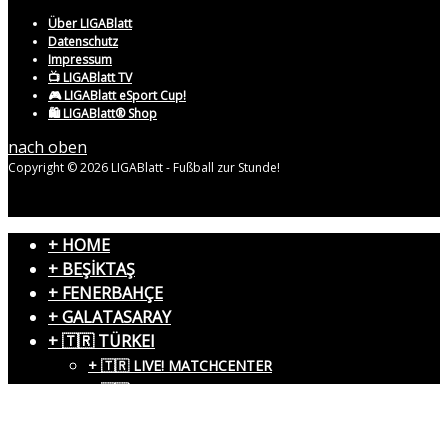
Über LIGABlatt
Datenschutz
Impressum
📺 LIGABlatt TV
🎮 LIGABlatt eSport Cup!
🛍️ LIGABlatt® Shop
nach oben
Copyright © 2026 LIGABlatt - Fußball zur Stunde!
+ HOME
+ BEŞİKTAŞ
+ FENERBAHÇE
+ GALATASARAY
+ 🇹🇷 TÜRKEI
+ 🇹🇷 LIVE! MATCHCENTER
+ 🇹🇷 LIVE! TRANSFERCENTER
+ 🇹🇷 TITELTRÄGER
+ 🌍 WELT