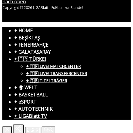
nach oben
Copyright © 2026 LIGABlatt - Fußball zur Stunde!
+ HOME
+ BEŞİKTAŞ
+ FENERBAHÇE
+ GALATASARAY
+ 🇹🇷 TÜRKEI
+ 🇹🇷 LIVE! MATCHCENTER
+ 🇹🇷 LIVE! TRANSFERCENTER
+ 🇹🇷 TITELTRÄGER
+ 🌍 WELT
+ BASKETBALL
+ eSPORT
+ AUTOTECHNIK
+ LIGABlatt TV