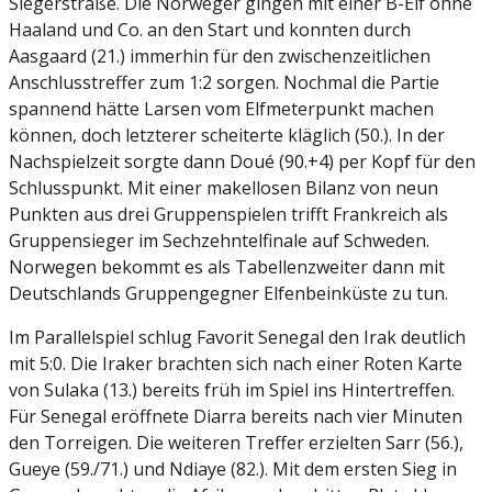
Siegerstraße. Die Norweger gingen mit einer B-Elf ohne
Haaland und Co. an den Start und konnten durch
Aasgaard (21.) immerhin für den zwischenzeitlichen
Anschlusstreffer zum 1:2 sorgen. Nochmal die Partie
spannend hätte Larsen vom Elfmeterpunkt machen
können, doch letzterer scheiterte kläglich (50.). In der
Nachspielzeit sorgte dann Doué (90.+4) per Kopf für den
Schlusspunkt. Mit einer makellosen Bilanz von neun
Punkten aus drei Gruppenspielen trifft Frankreich als
Gruppensieger im Sechzehntelfinale auf Schweden.
Norwegen bekommt es als Tabellenzweiter dann mit
Deutschlands Gruppengegner Elfenbeinküste zu tun.
Im Parallelspiel schlug Favorit Senegal den Irak deutlich
mit 5:0. Die Iraker brachten sich nach einer Roten Karte
von Sulaka (13.) bereits früh im Spiel ins Hintertreffen.
Für Senegal eröffnete Diarra bereits nach vier Minuten
den Torreigen. Die weiteren Treffer erzielten Sarr (56.),
Gueye (59./71.) und Ndiaye (82.). Mit dem ersten Sieg in