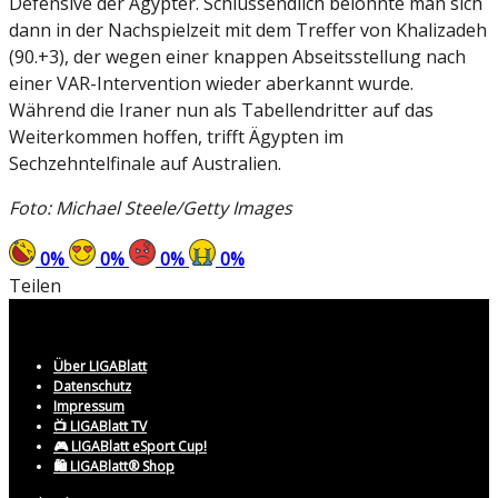
Defensive der Ägypter. Schlussendlich belohnte man sich
dann in der Nachspielzeit mit dem Treffer von Khalizadeh
(90.+3), der wegen einer knappen Abseitsstellung nach
einer VAR-Intervention wieder aberkannt wurde.
Während die Iraner nun als Tabellendritter auf das
Weiterkommen hoffen, trifft Ägypten im
Sechzehntelfinale auf Australien.
Foto: Michael Steele/Getty Images
0
%
0
%
0
%
0
%
Teilen
Über LIGABlatt
Datenschutz
Impressum
📺 LIGABlatt TV
🎮 LIGABlatt eSport Cup!
🛍️ LIGABlatt® Shop