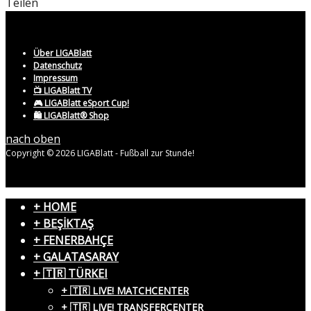
Teilen
Über LIGABlatt
Datenschutz
Impressum
📺 LIGABlatt TV
🎮 LIGABlatt eSport Cup!
🛍️ LIGABlatt® Shop
nach oben
Copyright © 2026 LIGABlatt - Fußball zur Stunde!
+ HOME
+ BEŞİKTAŞ
+ FENERBAHÇE
+ GALATASARAY
+ 🇹🇷 TÜRKEI
+ 🇹🇷 LIVE! MATCHCENTER
+ 🇹🇷 LIVE! TRANSFERCENTER