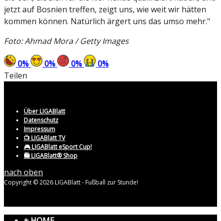
jetzt auf Bosnien treffen, zeigt uns, wie weit wir hätten
kommen können. Natürlich ärgert uns das umso mehr."
Foto: Ahmad Mora / Getty Images
0
%
0
%
0
%
0
%
Teilen
Über LIGABlatt
Datenschutz
Impressum
📺 LIGABlatt TV
🎮 LIGABlatt eSport Cup!
🛍️ LIGABlatt® Shop
nach oben
Copyright © 2026 LIGABlatt - Fußball zur Stunde!
+ HOME