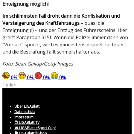
Enteignung möglich!
Im schlimmsten Fall droht dann die Konfiskation und
Versteigerung des Kraftfahrzeugs
– quasi die
Enteignung (!) – und der Entzug des Führerscheins. Hier
greift Paragraph 315f. Wenn die Polizei immer dann von
"Vorsatz" spricht, wird es mindestens doppelt so teuer
und die Bestrafung fällt schmerzhafter aus.
Foto: Sean Gallup/Getty Images
0
%
0
%
0
%
0
%
Teilen
Über LIGABlatt
Datenschutz
Impressum
📺 LIGABlatt TV
🎮 LIGABlatt eSport Cup!
🛍️ LIGABlatt® Shop