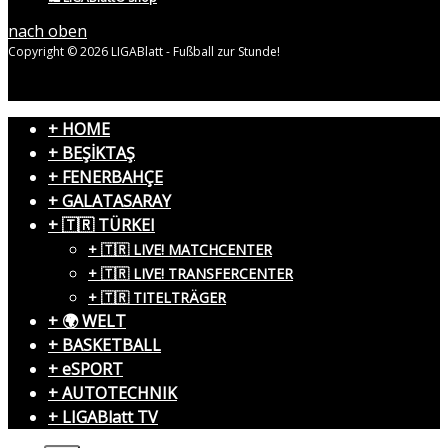
nach oben
Copyright © 2026 LIGABlatt - Fußball zur Stunde!
+ HOME
+ BEŞİKTAŞ
+ FENERBAHÇE
+ GALATASARAY
+ 🇹🇷 TÜRKEI
+ 🇹🇷 LIVE! MATCHCENTER
+ 🇹🇷 LIVE! TRANSFERCENTER
+ 🇹🇷 TITELTRÄGER
+ 🌍 WELT
+ BASKETBALL
+ eSPORT
+ AUTOTECHNIK
+ LIGABlatt TV