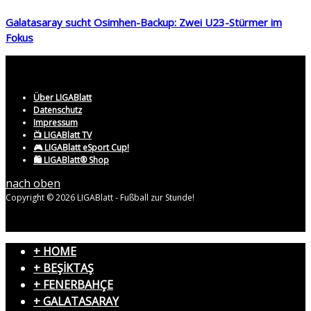
Galatasaray sucht Osimhen-Backup: Zwei U23-Stürmer im
Fokus
Über LIGABlatt
Datenschutz
Impressum
📺 LIGABlatt TV
🎮 LIGABlatt eSport Cup!
🛍️ LIGABlatt® Shop
nach oben
Copyright © 2026 LIGABlatt - Fußball zur Stunde!
+ HOME
+ BEŞİKTAŞ
+ FENERBAHÇE
+ GALATASARAY