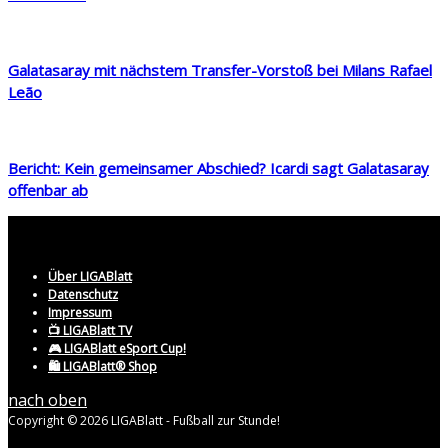
Galatasaray mit nächstem Transfer-Vorstoß bei Milans Rafael
Leão
Bericht: Kein gemeinsamer Abschied? Icardi sagt Galatasaray
offenbar ab
Über LIGABlatt
Datenschutz
Impressum
📺 LIGABlatt TV
🎮 LIGABlatt eSport Cup!
🛍️ LIGABlatt® Shop
nach oben
Copyright © 2026 LIGABlatt - Fußball zur Stunde!