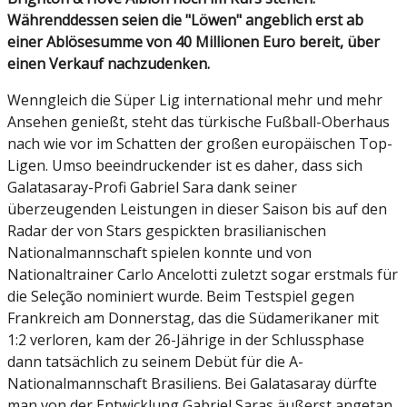
Währenddessen seien die "Löwen" angeblich erst ab
einer Ablösesumme von 40 Millionen Euro bereit, über
einen Verkauf nachzudenken.
Wenngleich die Süper Lig international mehr und mehr
Ansehen genießt, steht das türkische Fußball-Oberhaus
nach wie vor im Schatten der großen europäischen Top-
Ligen. Umso beeindruckender ist es daher, dass sich
Galatasaray-Profi Gabriel Sara dank seiner
überzeugenden Leistungen in dieser Saison bis auf den
Radar der von Stars gespickten brasilianischen
Nationalmannschaft spielen konnte und von
Nationaltrainer Carlo Ancelotti zuletzt sogar erstmals für
die Seleção nominiert wurde. Beim Testspiel gegen
Frankreich am Donnerstag, das die Südamerikaner mit
1:2 verloren, kam der 26-Jährige in der Schlussphase
dann tatsächlich zu seinem Debüt für die A-
Nationalmannschaft Brasiliens. Bei Galatasaray dürfte
man von der Entwicklung Gabriel Saras äußerst angetan