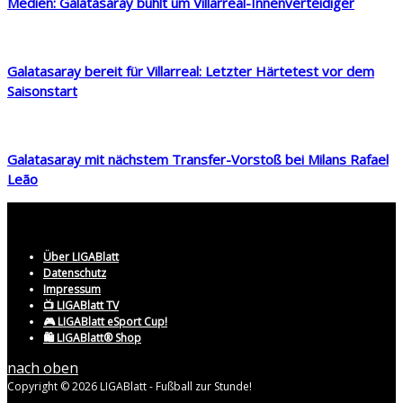
Medien: Galatasaray buhlt um Villarreal-Innenverteidiger
Galatasaray bereit für Villarreal: Letzter Härtetest vor dem
Saisonstart
Galatasaray mit nächstem Transfer-Vorstoß bei Milans Rafael
Leão
Über LIGABlatt
Datenschutz
Impressum
📺 LIGABlatt TV
🎮 LIGABlatt eSport Cup!
🛍️ LIGABlatt® Shop
nach oben
Copyright © 2026 LIGABlatt - Fußball zur Stunde!