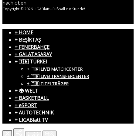
nach oben
Copyright © 2026 LIGABlatt - Fußball zur Stunde!
+ HOME
+ BEŞİKTAŞ
+ FENERBAHÇE
+ GALATASARAY
+ 🇹🇷 TÜRKEI
+ 🇹🇷 LIVE! MATCHCENTER
+ 🇹🇷 LIVE! TRANSFERCENTER
+ 🇹🇷 TITELTRÄGER
+ 🌍 WELT
+ BASKETBALL
+ eSPORT
+ AUTOTECHNIK
+ LIGABlatt TV