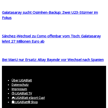
Galatasaray sucht Osimhen-Backup: Zwei U23-Stürmer im
Fokus
Sánchez-Wechsel zu Como offenbar vom Tisch: Galatasaray
lehnt 27 Millionen Euro ab
Bei ManU nur Ersatz: Altay Bayındır vor Wechsel nach Spanien
Über LIGABlatt
Datenschutz
Impressum
📺 LIGABlatt TV
🎮 LIGABlatt eSport Cup!
🛍️ LIGABlatt® Shop