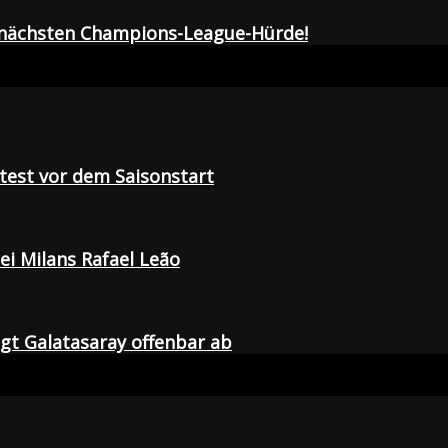
r nächsten Champions-League-Hürde!
tetest vor dem Saisonstart
i Milans Rafael Leão
agt Galatasaray offenbar ab