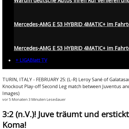
Warum deutsche Autos ihren Ruf verlieren un
Mercedes-AMG E 53 HYBRID 4MATIC+ im Fahrt
Mercedes-AMG E 53 HYBRID 4MATIC+ im Fahrte
+ LIGABlatt TV
TURIN, ITALY - FEBRUARY 25: (L-R) Leroy Sané of Galatasa
Knockout Play-off Second Leg match between Juventus and G
Images)
vor 5 Monaten
3 Minuten Lesedauer
3:2 (n.V.)! Juve träumt und ersti
Koma!