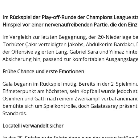
Im Rückspiel der Play-off-Runde der Champions League stand Galatasaray beim italienischen Rekordmeister Juventus nach dem spektakulären 5:2-Erfolg im
Hinspiel vor einer nervenaufreibenden Partie, die den Einzu
Im Vergleich zur letzten Begegnung, der 2:0-Niederlage 
Torhüter Çakır verteidigten Jakobs, Abdülkerim Bardakcı, 
der Offensive agierten Lang, Gabriel Sara und Yılmaz hin
Absicherung hin, passend zur komfortablen Ausgangslage
Frühe Chance und erste Emotionen
Gala begann im Rückspiel mutig. Bereits in der 2. Spielmi
Elfmeterpunkt am höchsten, sein Kopfball wurde jedoch star
Osimhen und Gatti nach einem Zweikampf verbal aneinander. 
bemühte sich um Spielkontrolle, doch Galatasaray präsenti
Standards.
Locatelli verwandelt sicher