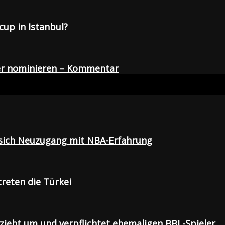
up in Istanbul?
der nominieren – Kommentar
t sich Neuzugang mit NBA-Erfahrung
treten die Türkei
 zieht um und verpflichtet ehemaligen BBL-Spieler