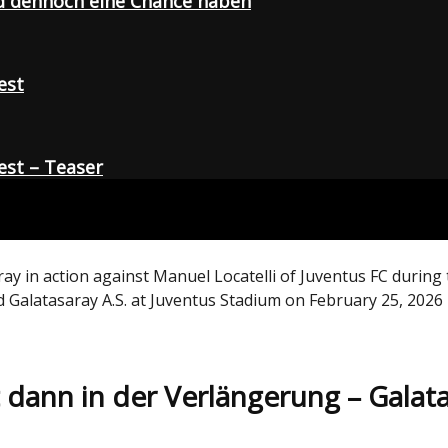
d dennoch eine Chance haben
est
st – Teaser
ray in action against Manuel Locatelli of Juventus FC dur
alatasaray A.S. at Juventus Stadium on February 25, 2026 in
ckt dann in der Verlängerung – Gal