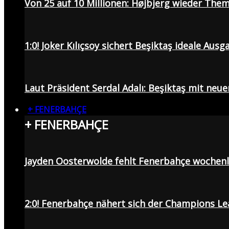
Von 25 auf 10 Millionen: Højbjerg wieder Them
1:0! Joker Kılıçsoy sichert Beşiktaş ideale Aus
Laut Präsident Serdal Adalı: Beşiktaş mit neu
+ FENERBAHÇE
+ FENERBAHÇE
Jayden Oosterwolde fehlt Fenerbahçe wochen
2:0! Fenerbahçe nähert sich der Champions Lea