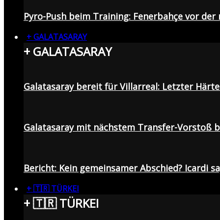
Pyro-Push beim Training: Fenerbahçe vor de
+ GALATASARAY
+ GALATASARAY
Galatasaray bereit für Villarreal: Letzter Här
Galatasaray mit nächstem Transfer-Vorstoß be
Bericht: Kein gemeinsamer Abschied? Icardi s
+ 🇹🇷 TÜRKEI
+ 🇹🇷 TÜRKEI