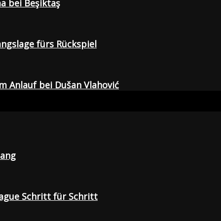
a bei Beşiktaş
gangslage fürs Rückspiel
em Anlauf bei Dušan Vlahović
lang
gue Schritt für Schritt