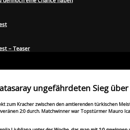
d dennoch eine Chance haben
est
st – Teaser
alatasaray ungefährdeten Sieg übe
souveränen 2:0 durch. Matchwinner war Topstürmer Mauro Ica
pija Ljubljana unter der Woche, das man mit 1:0 gewinnen un