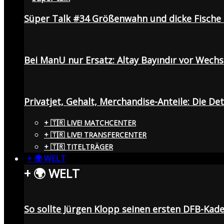
Süper Talk #34 Größenwahn und dicke Fisch
Bei ManU nur Ersatz: Altay Bayındır vor Wech
Privatjet, Gehalt, Merchandise-Anteile: Die De
+ 🇹🇷 LIVE! MATCHCENTER
+ 🇹🇷 LIVE! TRANSFERCENTER
+ 🇹🇷 TITELTRÄGER
+ 🌍 WELT
+ 🌍 WELT
So sollte Jürgen Klopp seinen ersten DFB-Ka