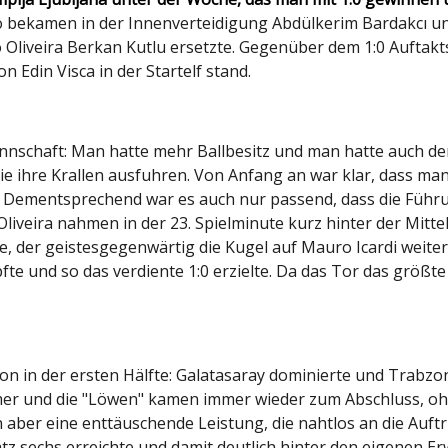
So bekamen in der Innenverteidigung Abdülkerim Bardakcı u
 Oliveira Berkan Kutlu ersetzte. Gegenüber dem 1:0 Auftakt
n Edin Visca in der Startelf stand.
annschaft: Man hatte mehr Ballbesitz und man hatte auch d
die ihre Krallen ausfuhren. Von Anfang an war klar, dass ma
 Dementsprechend war es auch nur passend, dass die Führun
Oliveira nahmen in der 23. Spielminute kurz hinter der Mitt
, der geistesgegenwärtig die Kugel auf Mauro Icardi weiter
e und so das verdiente 1:0 erzielte. Da das Tor das größte 
chon in der ersten Hälfte: Galatasaray dominierte und Trabz
mer und die "Löwen" kamen immer wieder zum Abschluss, ohn
n aber eine enttäuschende Leistung, die nahtlos an die Auf
latz sechs erreichte und damit deutlich hinter den eigenen 