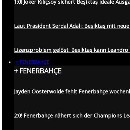
1:0! Joker Kılıçsoy sichert Beşiktaş ideale Aus
Laut Präsident Serdal Adalı: Beşiktaş mit neu
Lizenzproblem gelöst: Beşiktaş kann Leandro 
+ FENERBAHÇE
+ FENERBAHÇE
Jayden Oosterwolde fehlt Fenerbahçe wochen
2:0! Fenerbahçe nähert sich der Champions Lea