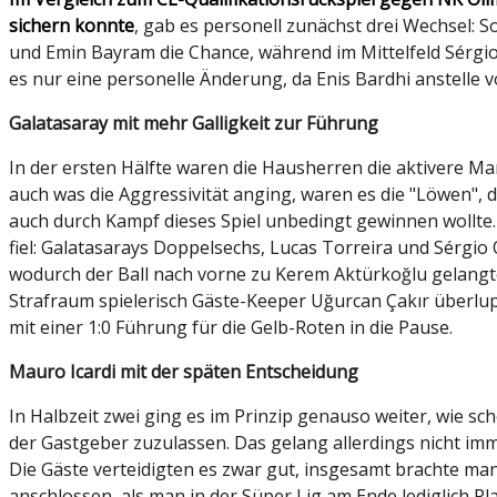
sichern konnte
, gab es personell zunächst drei Wechsel: 
und Emin Bayram die Chance, während im Mittelfeld Sérgio
es nur eine personelle Änderung, da Enis Bardhi anstelle vo
Galatasaray mit mehr Galligkeit zur Führung
In der ersten Hälfte waren die Hausherren die aktivere M
auch was die Aggressivität anging, waren es die "Löwen", 
auch durch Kampf dieses Spiel unbedingt gewinnen wollte.
fiel: Galatasarays Doppelsechs, Lucas Torreira und Sérgio 
wodurch der Ball nach vorne zu Kerem Aktürkoğlu gelangte
Strafraum spielerisch Gäste-Keeper Uğurcan Çakır überlupft
mit einer 1:0 Führung für die Gelb-Roten in die Pause.
Mauro Icardi mit der späten Entscheidung
In Halbzeit zwei ging es im Prinzip genauso weiter, wie s
der Gastgeber zuzulassen. Das gelang allerdings nicht im
Die Gäste verteidigten es zwar gut, insgesamt brachte ma
anschlossen, als man in der Süper Lig am Ende lediglich P