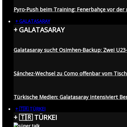
Pyro-Push beim Training: Fenerbahçe vor de
+ GALATASARAY
+ GALATASARAY
Galatasaray sucht Osimhen-Backup: Zwei U23
Sánchez-Wechsel zu Como offenbar vom Tisch: 
Türkische Medien: Galatasaray intensiviert B
+ 🇹🇷 TÜRKEI
+ 🇹🇷 TÜRKEI