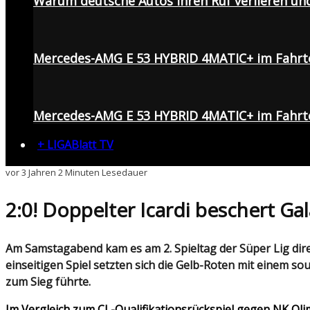
Warum deutsche Autos ihren Ruf verlieren un
Mercedes-AMG E 53 HYBRID 4MATIC+ im Fahrt
Mercedes-AMG E 53 HYBRID 4MATIC+ im Fahrte
+ LIGABlatt TV
vor 3 Jahren
2 Minuten Lesedauer
2:0! Doppelter Icardi beschert G
Am Samstagabend kam es am 2. Spieltag der Süper Lig direkt zum Kracher zwischen den amtierenden türkischen Meister Galatasaray und Trabzonspor. In einem
einseitigen Spiel setzten sich die Gelb-Roten mit einem 
zum Sieg führte.
Im Vergleich zum CL-Qualifikationsrückspiel gegen NK Olim