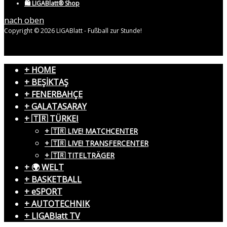
🛍️ LIGABlatt® Shop
nach oben
Copyright © 2026 LIGABlatt - Fußball zur Stunde!
+ HOME
+ BEŞİKTAŞ
+ FENERBAHÇE
+ GALATASARAY
+ 🇹🇷 TÜRKEI
+ 🇹🇷 LIVE! MATCHCENTER
+ 🇹🇷 LIVE! TRANSFERCENTER
+ 🇹🇷 TITELTRÄGER
+ 🌍 WELT
+ BASKETBALL
+ eSPORT
+ AUTOTECHNIK
+ LIGABlatt TV