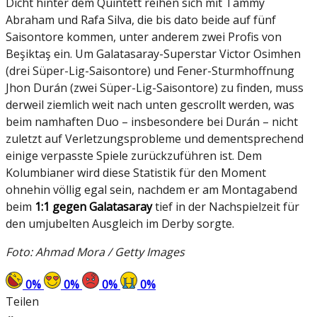
Dicht hinter dem Quintett reihen sich mit Tammy
Abraham und Rafa Silva, die bis dato beide auf fünf
Saisontore kommen, unter anderem zwei Profis von
Beşiktaş ein. Um Galatasaray-Superstar Victor Osimhen
(drei Süper-Lig-Saisontore) und Fener-Sturmhoffnung
Jhon Durán (zwei Süper-Lig-Saisontore) zu finden, muss
derweil ziemlich weit nach unten gescrollt werden, was
beim namhaften Duo – insbesondere bei Durán – nicht
zuletzt auf Verletzungsprobleme und dementsprechend
einige verpasste Spiele zurückzuführen ist. Dem
Kolumbianer wird diese Statistik für den Moment
ohnehin völlig egal sein, nachdem er am Montagabend
beim
1:1 gegen Galatasaray
tief in der Nachspielzeit für
den umjubelten Ausgleich im Derby sorgte.
Foto: Ahmad Mora / Getty Images
0
%
0
%
0
%
0
%
Teilen