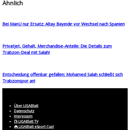
Ähnlich
Bei ManU nur Ersatz: Altay Bayındır vor Wechsel nach Spanien
Privatjet, Gehalt, Merchandise-Anteile: Die Details zum
Trabzon-Deal mit Salah!
Entscheidung offenbar gefallen: Mohamed Salah schließt sich
Trabzonspor an!
Über LIGABlatt
Datenschutz
Impressum
📺 LIGABlatt TV
🎮 LIGABlatt eSport Cup!