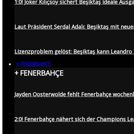
1:0! Joker Kılıçsoy sichert Beşiktaş ideale Aus
Laut Präsident Serdal Adalı: Beşiktaş mit neu
Lizenzproblem gelöst: Beşiktaş kann Leandro 
+ FENERBAHÇE
+ FENERBAHÇE
Jayden Oosterwolde fehlt Fenerbahçe wochen
2:0! Fenerbahçe nähert sich der Champions Lea