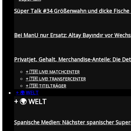
Süper Talk #34 Größenwahn und dicke Fisch
Bei ManU nur Ersatz: Altay Bayındır vor Wech
Privatjet, Gehalt, Merchandise-Anteile: Die De
+ 🇹🇷 LIVE! MATCHCENTER
+ 🇹🇷 LIVE! TRANSFERCENTER
+ 🇹🇷 TITELTRÄGER
+ 🌍 WELT
+ 🌍 WELT
Spanische Medien: Nächster spanischer Superc