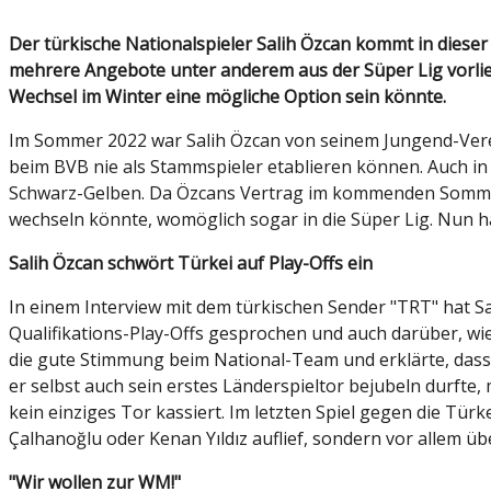
Der türkische Nationalspieler Salih Özcan kommt in dieser Saison bei Borussia Dortmund kaum zu Einsätzen, während ihm aber laut eigenen Aussagen gleich
mehrere Angebote unter anderem aus der Süper Lig vorliege
Wechsel im Winter eine mögliche Option sein könnte.
Im Sommer 2022 war Salih Özcan von seinem Jungend-Verei
beim BVB nie als Stammspieler etablieren können. Auch in
Schwarz-Gelben. Da Özcans Vertrag im kommenden Sommer a
wechseln könnte, womöglich sogar in die Süper Lig. Nun hat
Salih Özcan schwört Türkei auf Play-Offs ein
In einem Interview mit dem türkischen Sender "TRT" hat S
Qualifikations-Play-Offs gesprochen und auch darüber, wi
die gute Stimmung beim National-Team und erklärte, dass
er selbst auch sein erstes Länderspieltor bejubeln durfte
kein einziges Tor kassiert. Im letzten Spiel gegen die Tü
Çalhanoğlu oder Kenan Yıldız auflief, sondern vor allem ü
"Wir wollen zur WM!"