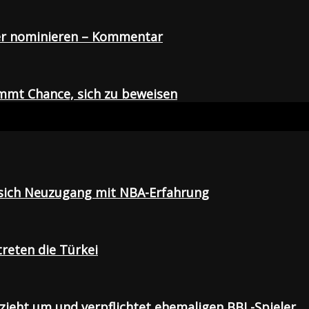
der nominieren – Kommentar
mmt Chance, sich zu beweisen
t sich Neuzugang mit NBA-Erfahrung
treten die Türkei
 zieht um und verpflichtet ehemaligen BBL-Spieler