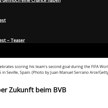
d dennoch eine Chance haben
est
st – Teaser
ebrates scoring his team's second goal during the FIFA Wor
 in Seville, Spain. (Photo by Juan Manuel Serrano Arce/Gett
über Zukunft beim BVB