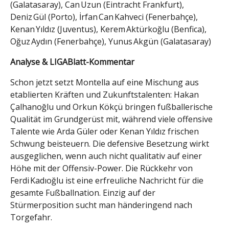
(Galatasaray), Can Uzun (Eintracht Frankfurt),
Deniz Gül (Porto), İrfan Can Kahveci (Fenerbahçe),
Kenan Yıldız (Juventus), Kerem Aktürkoğlu (Benfica),
Oğuz Aydın (Fenerbahçe), Yunus Akgün (Galatasaray)
Analyse & LIGABlatt-Kommentar
Schon jetzt setzt Montella auf eine Mischung aus
etablierten Kräften und Zukunftstalenten: Hakan
Çalhanoğlu und Orkun Kökçü bringen fußballerische
Qualität im Grundgerüst mit, während viele offensive
Talente wie Arda Güler oder Kenan Yıldız frischen
Schwung beisteuern. Die defensive Besetzung wirkt
ausgeglichen, wenn auch nicht qualitativ auf einer
Höhe mit der Offensiv-Power. Die Rückkehr von
Ferdi Kadıoğlu ist eine erfreuliche Nachricht für die
gesamte Fußballnation. Einzig auf der
Stürmerposition sucht man händeringend nach
Torgefahr.