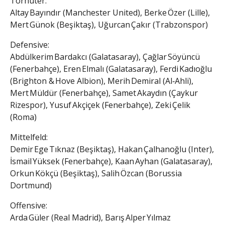
Torhüter:
Altay Bayındır (Manchester United), Berke Özer (Lille),
Mert Günok (Beşiktaş), Uğurcan Çakır (Trabzonspor)
Defensive:
Abdülkerim Bardakcı (Galatasaray), Çağlar Söyüncü
(Fenerbahçe), Eren Elmalı (Galatasaray), Ferdi Kadıoğlu
(Brighton & Hove Albion), Merih Demiral (Al‑Ahli),
Mert Müldür (Fenerbahçe), Samet Akaydın (Çaykur
Rizespor), Yusuf Akçiçek (Fenerbahçe), Zeki Çelik
(Roma)
Mittelfeld:
Demir Ege Tıknaz (Beşiktaş), Hakan Çalhanoğlu (Inter),
İsmail Yüksek (Fenerbahçe), Kaan Ayhan (Galatasaray),
Orkun Kökçü (Beşiktaş), Salih Özcan (Borussia
Dortmund)
Offensive:
Arda Güler (Real Madrid), Barış Alper Yılmaz