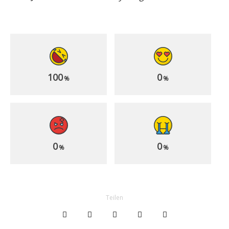
100
0
%
%
0
0
%
%
Teilen