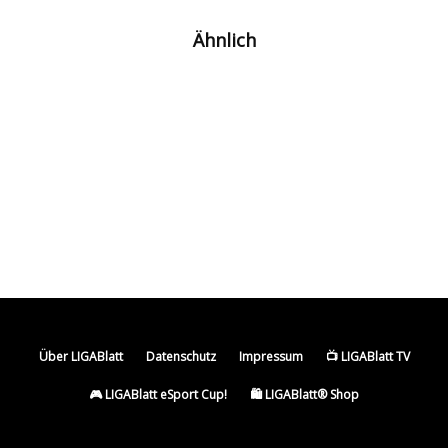
Ähnlich
Süper Talk #34 Größenwahn und dicke Fische
am Schwarzen Meer
Bei ManU nur Ersatz: Altay Bayındır vor
Wechsel nach Spanien
Privatjet, Gehalt, Merchandise-Anteile: Die
Details zum Trabzon-Deal mit Salah!
Über LIGABlatt
Datenschutz
Impressum
📺 LIGABlatt TV
🎮 LIGABlatt eSport Cup!
🛍️ LIGABlatt® Shop