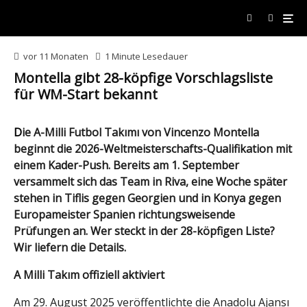
LEIPZIG, GERMANY - JULY 02: A general view of fans of Turkiye, as a national flag is seen,
prior to the UEFA EURO 2024 round of 16 match between Austria and Turkiye at Football
Stadium Leipzig on July 02, 2024 in Leipzig, Germany. (Photo by Justin Setterfield/Getty
Images)
vor 11 Monaten
1 Minute Lesedauer
Montella gibt 28-köpfige Vorschlagsliste
für WM-Start bekannt
Die A-Milli Futbol Takımı von Vincenzo Montella
beginnt die 2026-Weltmeisterschafts-Qualifikation mit
einem Kader-Push. Bereits am 1. September
versammelt sich das Team in Riva, eine Woche später
stehen in Tiflis gegen Georgien und in Konya gegen
Europameister Spanien richtungsweisende
Prüfungen an. Wer steckt in der 28-köpfigen Liste?
Wir liefern die Details.
A Milli Takım offiziell aktiviert
Am 29. August 2025 veröffentlichte die Anadolu Ajansı