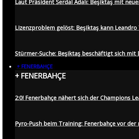
Laut Präsident Serdal Adalı: Beşiktaş mit neu
Lizenzproblem gelöst: Beşiktaş kann Leandro 
Stürmer-Suche: Beşiktaş beschäftigt sich mit
+ FENERBAHÇE
+ FENERBAHÇE
2:0! Fenerbahçe nähert sich der Champions Lea
Pyro-Push beim Training: Fenerbahçe vor de