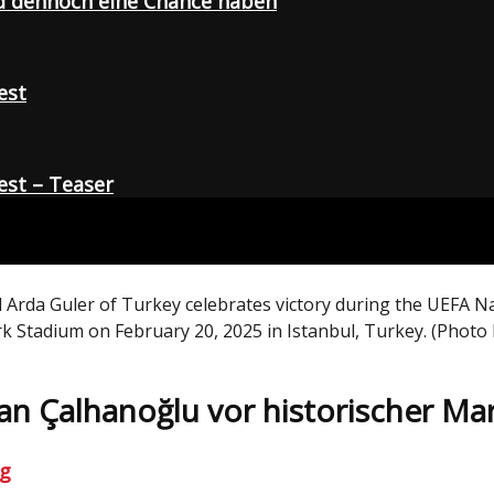
d dennoch eine Chance haben
est
st – Teaser
da Guler of Turkey celebrates victory during the UEFA Na
k Stadium on February 20, 2025 in Istanbul, Turkey. (Phot
an Çalhanoğlu vor historischer Ma
ng