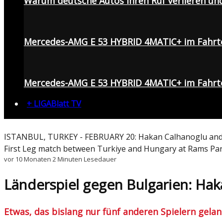
Warum deutsche Autos ihren Ruf verlieren un
Mercedes-AMG E 53 HYBRID 4MATIC+ im Fahrt
Mercedes-AMG E 53 HYBRID 4MATIC+ im Fahrte
+ LIGABlatt TV
ISTANBUL, TURKEY - FEBRUARY 20: Hakan Calhanoglu and Ar
First Leg match between Turkiye and Hungary at Rams Par
vor 10 Monaten
2 Minuten Lesedauer
Länderspiel gegen Bulgarien: Hak
Etwas, das bislang nur fünf anderen Spielern gela