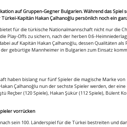
 für Türkei-Kapitän Hakan Çalhanoğlu persönlich noch ein g
etet für die türkische Nationalmannschaft nicht nur die Ch
 die Play-Offs zu sichern, nach der herben 0:6-Heimniederl
ei auf Kapitän Hakan Çalhanoğlu, dessen Qualitäten als Fü
e der gebürtige Mannheimer in Bulgarien zum Einsatz kommen
aft haben bislang nur fünf Spieler die magische Marke von
akan Çalhanoğlu nun der sechste Spieler werden, der eine 
ştü Reçber (120 Spiele), Hakan Şükür (112 Spiele), Bülent K
Spieler vorrücken
ach sein 100. Länderspiel für die Türkei bestreiten und da