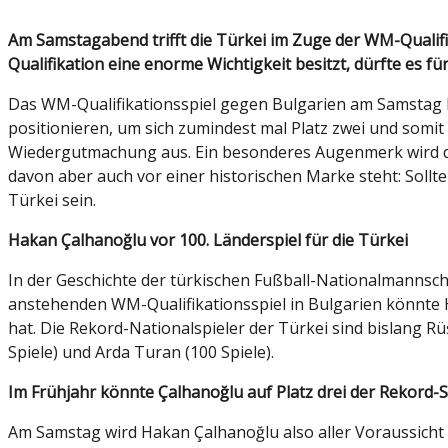
Am Samstagabend trifft die Türkei im Zuge der WM-Qualifikation auf Gruppen-Gegner Bulgarien. Während das Spiel schon alleine wegen der Chance auf die WM-
Qualifikation eine enorme Wichtigkeit besitzt, dürfte es
Das WM-Qualifikationsspiel gegen Bulgarien am Samstag bi
positionieren, um sich zumindest mal Platz zwei und somit
Wiedergutmachung aus. Ein besonderes Augenmerk wird dab
davon aber auch vor einer historischen Marke steht: Sollt
Türkei sein.
Hakan Çalhanoğlu vor 100. Länderspiel für die Türkei
In der Geschichte der türkischen Fußball-Nationalmannsch
anstehenden WM-Qualifikationsspiel in Bulgarien könnte H
hat. Die Rekord-Nationalspieler der Türkei sind bislang Rü
Spiele) und Arda Turan (100 Spiele).
Im Frühjahr könnte Çalhanoğlu auf Platz drei der Rekord-
Am Samstag wird Hakan Çalhanoğlu also aller Voraussicht n