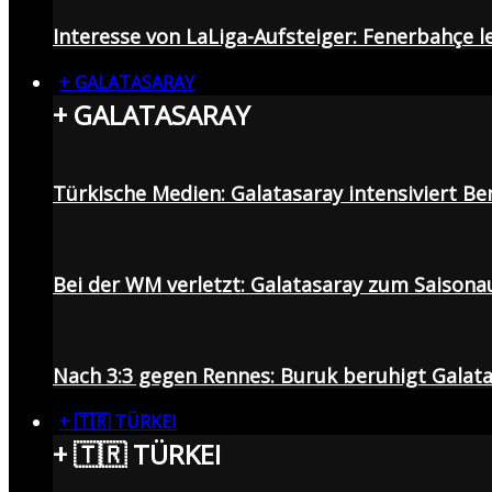
Interesse von LaLiga-Aufsteiger: Fenerbahçe l
+ GALATASARAY
+ GALATASARAY
Türkische Medien: Galatasaray intensiviert B
Bei der WM verletzt: Galatasaray zum Saisona
Nach 3:3 gegen Rennes: Buruk beruhigt Galata
+ 🇹🇷 TÜRKEI
+ 🇹🇷 TÜRKEI