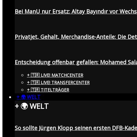
Bei ManU nur Ersatz: Altay Bayındır vor Wech
Privatjet, Gehalt, Merchandise-Anteile: Die De
Entscheidung offenbar gefallen: Mohamed Sala
+ 🇹🇷 LIVE! MATCHCENTER
+ 🇹🇷 LIVE! TRANSFERCENTER
+ 🇹🇷 TITELTRÄGER
+ 🌍 WELT
+ 🌍 WELT
So sollte Jürgen Klopp seinen ersten DFB-Ka